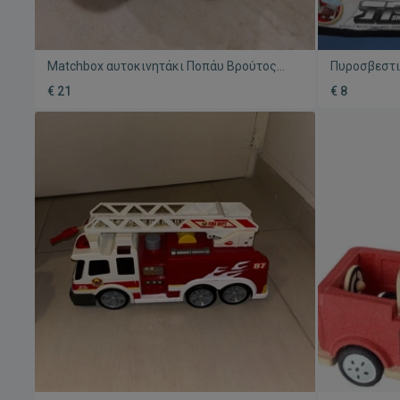
Matchbox αυτοκινητάκι Ποπάυ Βρούτος
Πυροσβεστι
μεταχειρισμένο 1980
ρίχνει νερό
€ 21
€ 8