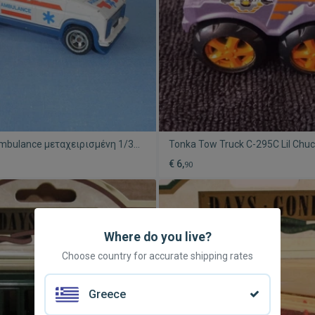
Ambulance μεταχειρισμένη 1/36
Tonka Tow Truck C-295C Lil Chuc
-κόκκινη
πλαστικό μεταχειρισμένο
€ 6,
90
Where do you live?
Choose country for accurate shipping rates
Greece