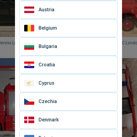
Austria
Belgium
ennis Limousine G.P.O. ''Post
Lledo 1934 Dennis 52 L.C.C Londo
Bulgaria
hones'' Καινούργιο
Brigade παιχνίδι αυτοκίνητο κα
€ 5
κουτί
Croatia
Cyprus
Czechia
Denmark