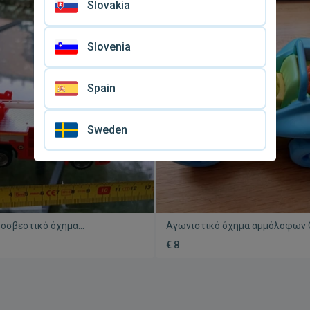
Slovakia
Slovenia
Spain
Sweden
ροσβεστικό όχημα
Αγωνιστικό όχημα αμμόλοφων 
μένο σε πολύ καλή κατάσταση
σαν καινούργιο
€ 8