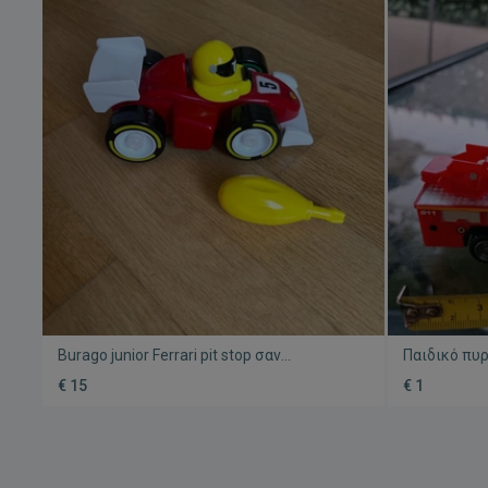
Burago junior Ferrari pit stop σαν
Παιδικό πυ
καινούργιο
μεταχειρισ
€ 15
€ 1