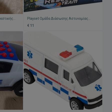
βεστικής
Playset Ομάδα Διάσωσης Αστυνομίας
Καινούργιο Με Μηχανή Και Αξεσουάρ
€ 11