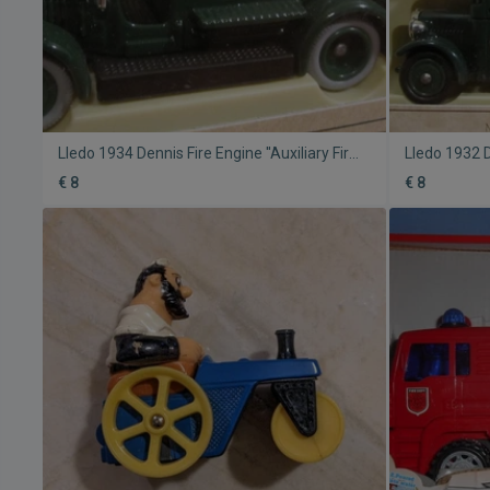
Lledo 1934 Dennis Fire Engine ''Auxiliary Fire
Lledo 1932 D
Service'' Καινούργιο
Office Telep
€ 8
€ 8