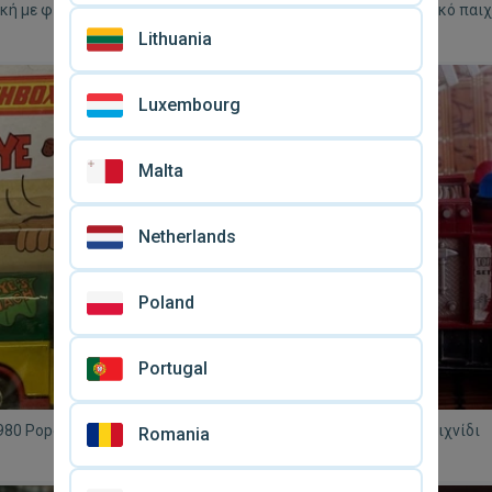
κή με φιγούρα Plan Toys
Αστυνομικό όχημα παιδικό παιχ
ούργια
μεταχειρισμένο
Lithuania
€ 2
Luxembourg
Malta
Netherlands
Poland
Portugal
980 Popeye Spinach Wagon
Όχημα πυροσβεστικό παιχνίδι
Romania
 CS-13
€ 8