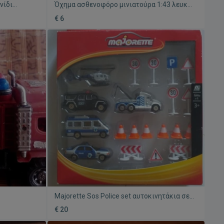
νίδι
Όχημα ασθενοφόρο μινιατούρα 1:43 λευκό
καινούργιο
€ 6
Majorette Sos Police set αυτοκινητάκια σε
ορίτζιναλ συσκευασία σαν καινούργια
€ 20