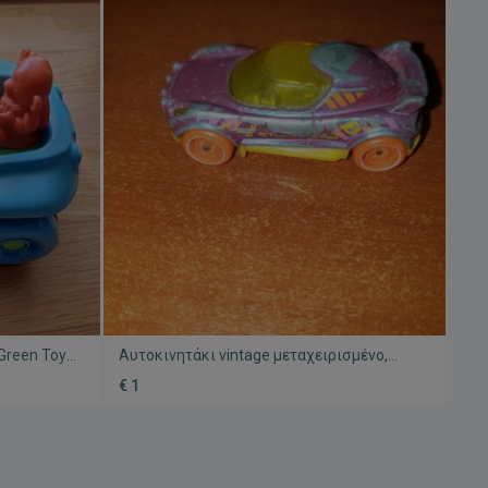
Green Toys
Αυτοκινητάκι vintage μεταχειρισμένο,
μόνο box
€ 1