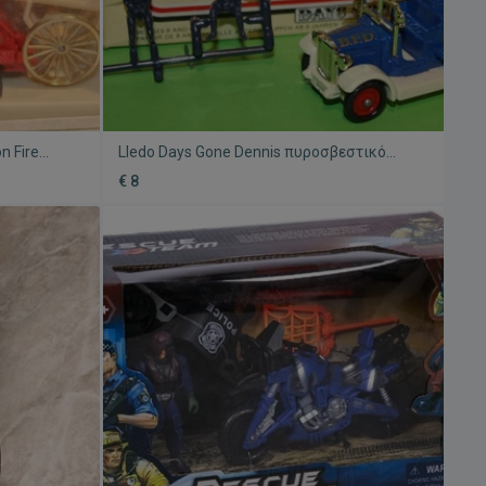
n Fire
Lledo Days Gone Dennis πυροσβεστικό
ινούργιο με
όχημα Bermuda μεταλλική μινιατούρα
€ 8
καινούργιο