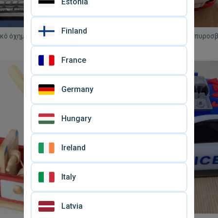
Estonia
Finland
κό όχημα καινούργιο που
Αυτοκινητάκι σιδερένιο πυροσ
 με ρεαλιστικούς ήχους
Mercedes μεταχειρισμένο
€ 18
France
Germany
Hungary
Ireland
Italy
Latvia