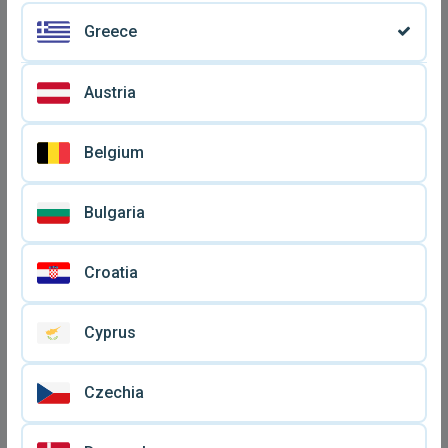
Greece
Austria
Belgium
Κλασική κιθάρα Yamaha
Ηλεκτρική κιθάρα Suzuki
Bulgaria
μεταχειρισμένη σε καλή
μεταχειρισμένη με θήκη,
€ 290
€ 100
κατάσταση
καφέ-λευκή
Croatia
Cyprus
Czechia