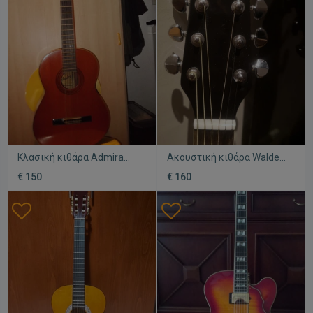
Κλασική κιθάρα Admira
Ακουστική κιθάρα Walden
μεταχειρισμένη με
D351SB μεταχειρισμένη,
€ 150
€ 160
υφασμάτινη θήκη
καφέ σκούρο