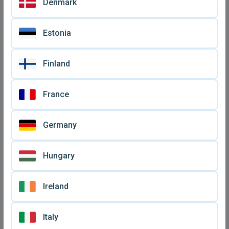
Denmark
Estonia
Κιθάρα κλασσική Αφοί
Fender Squier Stratocaster
Παναγή μεταχειρισμένη,
ηλεκτρική κιθάρα
€ 790
€ 350
Finland
του '50
μεταχειρισμένη, Mexico
France
Germany
Hungary
Ireland
Italy
Κιθάρα ακουστική Pro
Schecter Omen 7 κιθάρα
Martin cw250n
ηλεκτρική μεταχειρισμένη