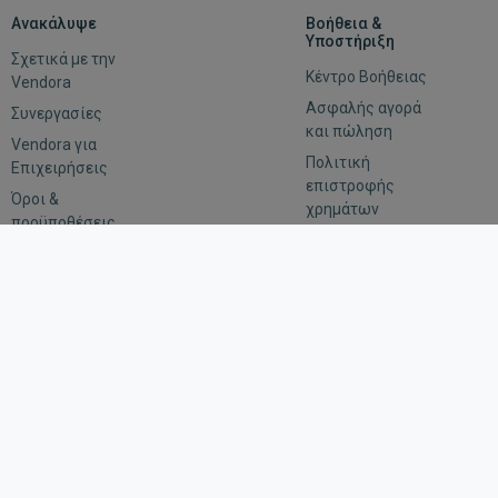
Ανακάλυψε
Βοήθεια &
Υποστήριξη
Σχετικά με την
Κέντρο Βοήθειας
Vendora
Ασφαλής αγορά
Συνεργασίες
και πώληση
Vendora για
Πολιτική
Επιχειρήσεις
επιστροφής
Όροι &
χρημάτων
προϋποθέσεις
Αξιολόγηση
Εμπιστευτικότητα
Οδηγίες για
αιτήματα
επιβολής του
νόμου
Μείνε συνδεδεμένος