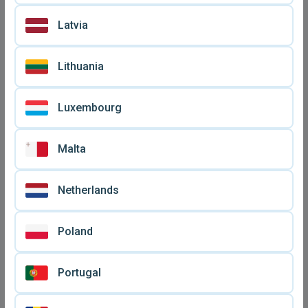
€ 200
€ 280
μεταχειρισμένη
Latvia
Lithuania
Luxembourg
Malta
Netherlands
Κιθάρα Admira Ισπανική σε
Ηλεκτρική κιθάρα Gio
καλή κατάσταση με μικρή
Ibanez GRX 40 CA κόκκινη
Poland
€ 80
€ 160
φθορά
σαν καινούργια με θήκη
Gator
Portugal