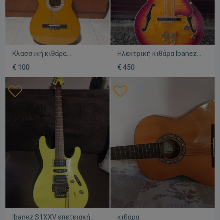
Κλασσική κιθάρα
Ηλεκτρική κιθάρα Ibanez
καινούργια με θήκη και 4
AF151 Artstar
€ 100
€ 450
πένες
μεταχειρισμένη
Ibanez S1XXV επετειακή
κιθάρα