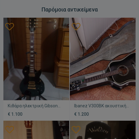
Παρόμοια αντικείμενα
Κιθάρα ηλεκτρική Gibson
Ibanez V300BK ακουστική
Les Paul Studio με gold
κιθάρα μεταχειρισμένη με
€ 1.100
€ 1.200
hardware σε πολύ καλή
θήκη
κατάσταση