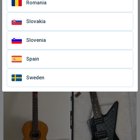
Romania
Slovakia
Slovenia
Spain
Ovation Custom Legend
Κιθάρα παιδική Juanita
ηλεκτρακουστική
μεταχειρισμένη
€ 2.300
€ 50
συλλεκτική καινούργιο
Sweden
μοντέλο 1992