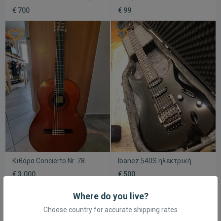
κιθάρα μεταχειρισμένη με
€ 700
€ 99
αναβαθμισμένους
μαγνήτες
Κιθάρα Concierto Nr. 78
Ibanez 540S ηλεκτρική
Dieter Hopf
κιθάρα μεταχειρισμένη με
€ 3.000
€ 500
μεταχειρισμένη, 1971 με
σκληρή θήκη
σκληρή θήκη
Where do you live?
Choose country for accurate shipping rates