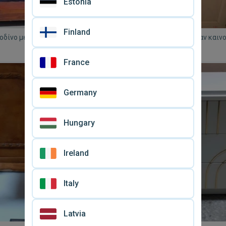
Estonia
Finland
οδίνο μεταχειρισμένο από
Κομοδίνα μασίφ οξιάς σαν καινο
ία
2, μπεζ καφέ με συρτάρι και ντ
€ 250
France
Germany
Hungary
Ireland
Italy
Latvia