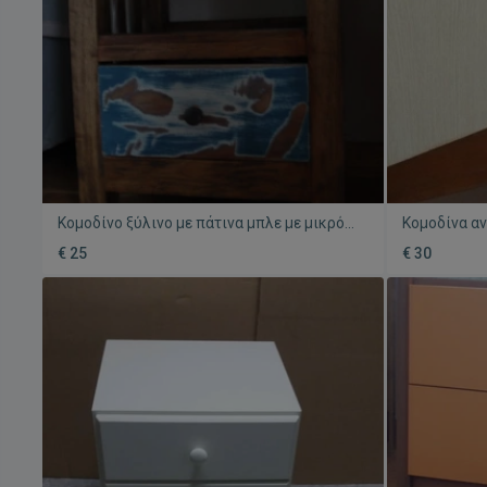
Κομοδίνο ξύλινο με πάτινα μπλε με μικρό
Κομοδίνα αν
χτύπημα σε γωνία
δεκαετία 50
€ 25
€ 30