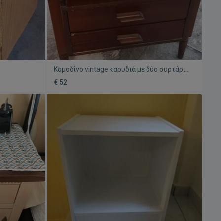
Κομοδίνο vintage καρυδιά με δύο συρτάρια,
σε άριστη κατάσταση
€ 52