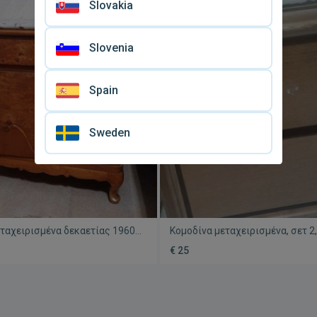
Slovakia
Slovenia
Spain
Sweden
εταχειρισμένα δεκαετίας 1960
Κομοδίνα μεταχειρισμένα, σετ 2
λή κατάσταση
χρώμα
€ 25