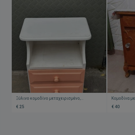
Ξύλινο κομοδίνο μεταχειρισμένο,
Κομοδίνα μ
διαστάσεις 47x28.5x62 cm
σε πολύ κα
€ 25
€ 40