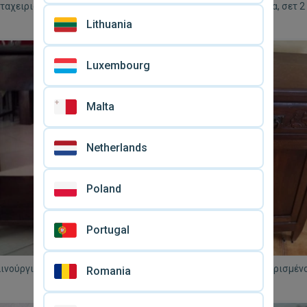
εταχειρισμένο 46Χ36Χ57 cm
Κομοδίνα μεταχειρισμένα, σετ 2
60Χ42Χ52 εκ.
Lithuania
€ 90
Luxembourg
Malta
Netherlands
Poland
Portugal
ινούργια χειροποίητα ινδικά
Κομοδίνο αντίκα μεταχειρισμένο
Romania
ξύλο τριανταφυλλιάς
κατάσταση
€ 255