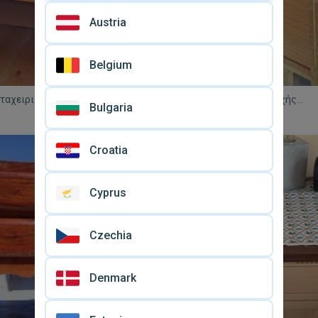
Austria
Belgium
εταχειρισμένα με δυνατότητα
Κομοδίνο φορμάικα εποχής
Bulgaria
ι Βόρεια Προάστια
μεταχειρισμένο
€ 20
Croatia
Cyprus
Czechia
Denmark