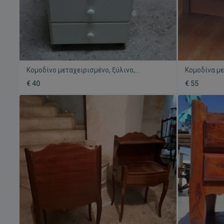
Κομοδίνο μεταχειρισμένο, ξύλινο,
Κομοδίνα μ
διαστάσεις 55Χ46 εκ.
σε Νότια κα
€ 40
€ 55