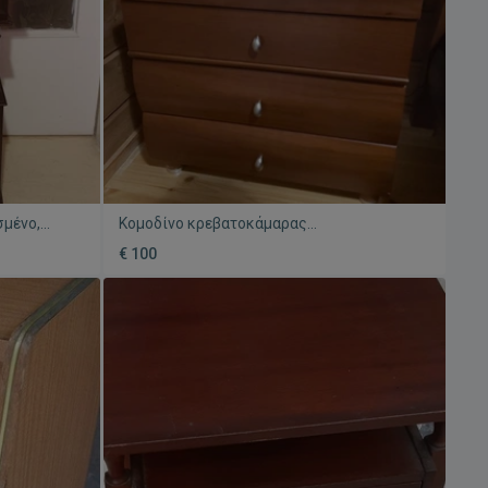
σμένο,
Κομοδίνο κρεβατοκάμαρας
μεταχειρισμένο, κερασιά μασίφ ξύλο, 3
€ 100
μεγάλα συρτάρια