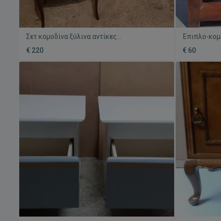
Σετ κομοδίνα ξύλινα αντίκες
Έπιπλο-κομ
μεταχειρισμένα με ραφάκι και συρτάρι
Ινδική Ακακ
€ 220
€ 60