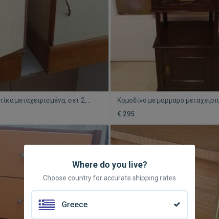
τίκα μεταχειρισμένα, σετ 2,
Κομοδίνο με μάρμαρο μεταχειρι
ύψος 85 εκ., πλάτος 50 εκ.
€ 295
Where do you live?
Choose country for accurate shipping rates
Greece