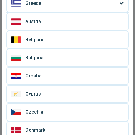
Greece
Austria
Belgium
Φορτιστής τηλεφώνου
Φορτιστής τηλεφώνου
Nokia μεταχειρισμένος
Nokia
Bulgaria
€ 4,
€ 5
50
Croatia
Cyprus
Czechia
Denmark