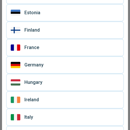
Estonia
Γρήγορος φορτιστής Mi
Αντάπτορας για
33W καινούργιο
αμερικανική πρίζα
€ 15
€ 2
αχρησιμοποίητος
Finland
France
Germany
Hungary
Ireland
Apple γνήσιος φορτιστής
Αντάπτορας ταξιδιού MLS
Italy
μεταχειρισμένος
σαν καινούργιος
€ 5
€ 5