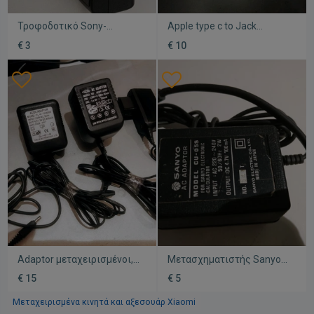
Τροφοδοτικό Sony-
Apple type c to Jack
ericsson 5V 550mA model
adaptor καινούργιο
€ 3
€ 10
caa-0004003-bv για κινητό
Sony
Adaptor μεταχειρισμένοι,
Μετασχηματιστής Sanyo
πακέτο 5, διάφορων
μεταχειρισμένος vintage
€ 15
€ 5
συσκευών
Made in Japan χωρίς
βύσμα
Μεταχειρισμένα κινητά και αξεσουάρ Xiaomi