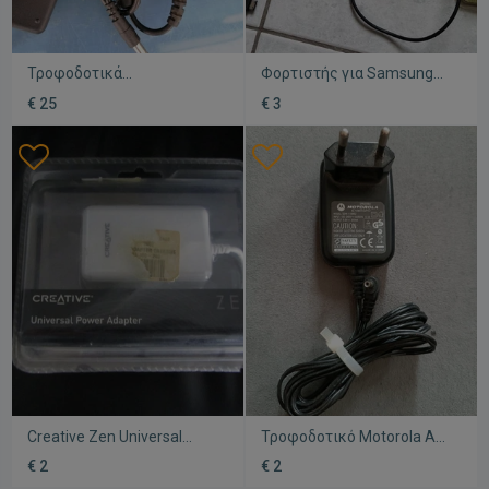
Τροφοδοτικά
Φορτιστής για Samsung
μεταχειρισμένα, πακέτο 3
καινούργιος
€ 25
€ 3
τεμ, μοντέλο SYS1319-
3012
Creative Zen Universal
Τροφοδοτικό Motorola AC
Power Adapter
Μοντέλο SSW-1189US νέο
€ 2
€ 2
καινούργιος, δεν έχει