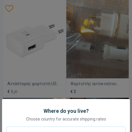
χρησιμοποιηθεί ποτέ
Αντάπτορας φορτιστή USB
Φορτιστής αυτοκινήτου
λευκός καινούργιο
καινούργιος
€ 1,
€ 3
37
Where do you live?
Choose country for accurate shipping rates