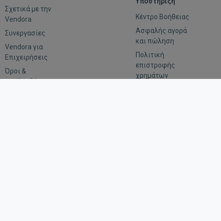
Υποστήριξη
Σχετικά με την
Κέντρο Βοήθειας
Vendora
Ασφαλής αγορά
Συνεργασίες
και πώληση
Vendora για
Πολιτική
Επιχειρήσεις
επιστροφής
Όροι &
χρημάτων
προϋποθέσεις
Αξιολόγηση
Εμπιστευτικότητα
Οδηγίες για
αιτήματα
επιβολής του
νόμου
Μείνε συνδεδεμένος
Κατέβασε την εφαρμογή