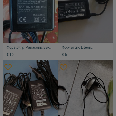
Φορτιστής Panasonic EB-
Φορτιστής Liteon
CA600EU σε καλή
μεταχειρισμένος
€ 10
€ 6
κατάσταση