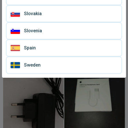
Slovakia
Slovenia
Φορτιστής Panasonic σαν
Τροφοδοτικό Motorola
Spain
καινούργιος
SPN4682B μεταχειρισμένο
€ 14
€ 3,
50
4.8V 350mA συμβατό με
C300 C116 C115 C155 C156
C117 C121
Sweden