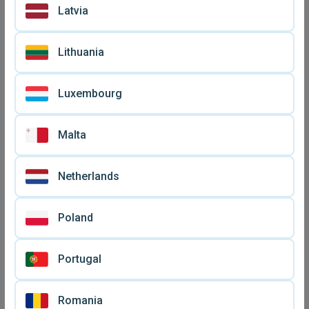
Latvia
Lithuania
Luxembourg
Malta
Netherlands
Samsung ETA3S31EBE
Φορτιστής κινητού LG σαν
φορτιστής τοίχου με
καινούργιο
€ 3
€ 9
καλώδιο μεταχειρισμένος,
Poland
μαύρος
Portugal
Romania