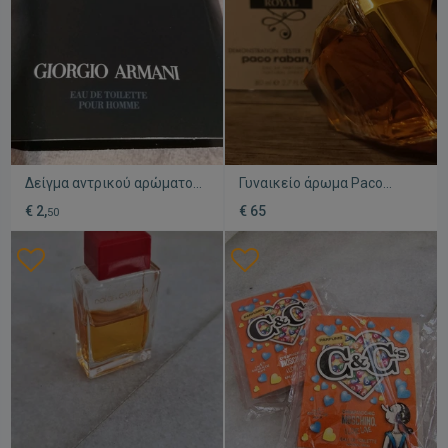
Δείγμα αντρικού αρώματος
Γυναικείο άρωμα Paco
Armani Code καινούργιο
Rabbane Lady Royal 80ml
€ 2,
€ 65
50
καινούργιο tester