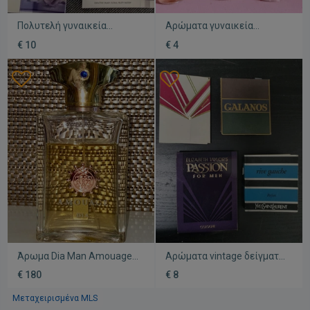
Πολυτελή γυναικεία
Αρώματα γυναικεία
Αρώματα σε δείγματα (
Oriflame σε δειγματάκια
€ 10
€ 4
Chanel-Kenzo-Bulgary-
σαν καινούργια, Amber
Moschino)ευκαιρία
Elixir και Magnetista
προσφορά sales!
Άρωμα Dia Man Amouage
Αρώματα vintage δείγματα
100ml
καινούργια, πακέτο 4
€ 180
€ 8
τεμαχίων
Μεταχειρισμένα MLS