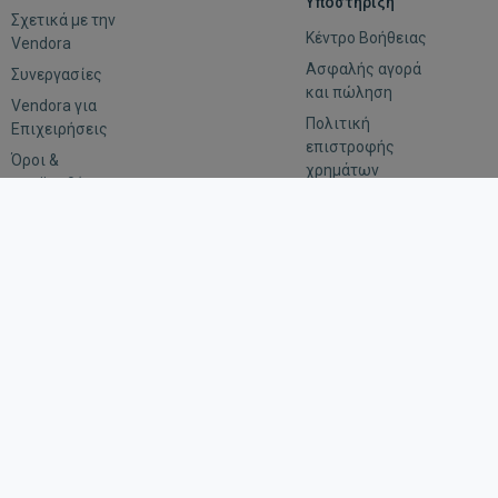
Υποστήριξη
Σχετικά με την
Κέντρο Βοήθειας
Vendora
Ασφαλής αγορά
Συνεργασίες
και πώληση
Vendora για
Πολιτική
Επιχειρήσεις
επιστροφής
Όροι &
χρημάτων
προϋποθέσεις
Αξιολόγηση
Εμπιστευτικότητα
Οδηγίες για
αιτήματα
επιβολής του
νόμου
Μείνε συνδεδεμένος
Κατέβασε την εφαρμογή