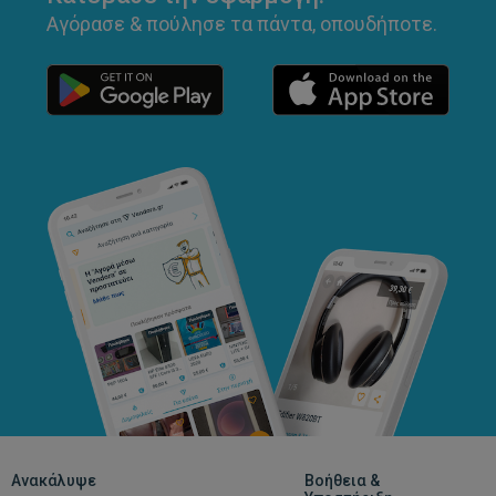
Αγόρασε & πούλησε τα πάντα, οπουδήποτε.
Ανακάλυψε
Βοήθεια &