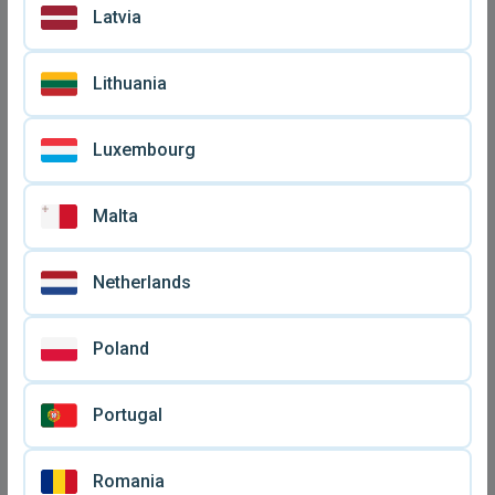
Latvia
Lithuania
Luxembourg
Malta
Netherlands
Δείγμα αρώματος Dior
Αρώματα Opus Oils πακέτο
J'adore ολόκληρο
6 δήγματα 1 ml niche
€ 5
€ 30
Poland
Portugal
Romania