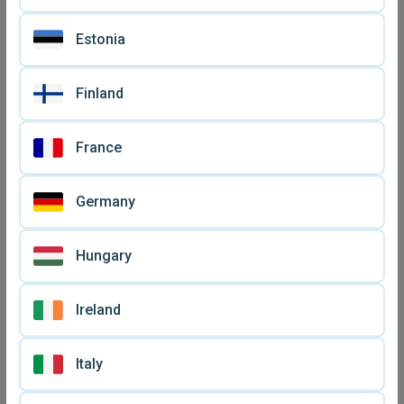
Estonia
Police δείγμα ανδρικό
Δείγματα γυναικείων
καινούργιο
αρωμάτων καινούργια,
€ 1
€ 14
πακέτο 5 τεμαχίων
Finland
France
Germany
Hungary
Ireland
Δείγματα γυναικείων
Vintage δείγματα
Italy
αρωμάτων καινούργια,
αρωμάτων Lacroix,
€ 14
€ 10
πακέτο 5 τεμαχίων
Lancome, Rocher σαν
καινούργια