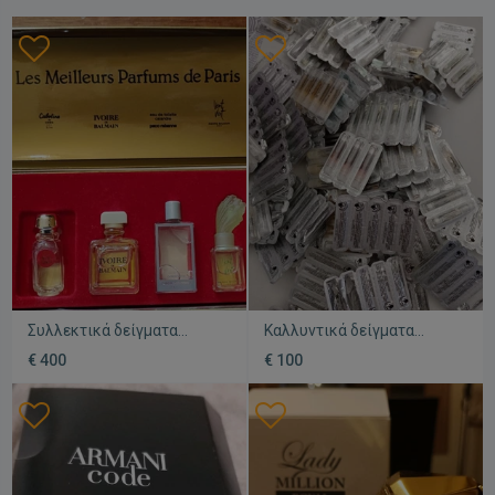
Συλλεκτικά δείγματα
Καλλυντικά δείγματα
αρωμάτων μεταχειρισμένα
αρωμάτων καινούργια,
€ 400
€ 100
από τη δεκαετία του 90
πακέτο 252 τεμάχια