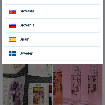
Slovakia
Slovenia
Άρωμα Coco Mademoiselle
Αρώματα niche πακέτο 10
Spain
Channel συλλεκτικό δήγμα
δήγματα
€ 10
€ 35
Sweden