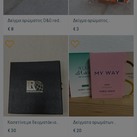
Δείγμα αρώματος D&G red
Δείγμα αρώματος
συλλεκτικό
Moschino καινούργιο,
€ 8
€ 3
μεταχειρισμένο
συσκευασμένο
Κασετίνα με δειγματάκια
Δείγματα αρωμάτων
αρωμάτων LR
Armani καινούργια, πακέτο
€ 30
€ 20
μεταχειρισμένη
4 τεμαχίων