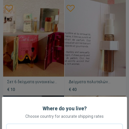
Σετ 6 δείγματα γυναικείων
Δείγματα πολυτελών
αρωμάτων σαν καινούργια,
αρωμάτων καινούργια,
€ 10
€ 40
διάσημες μάρκες
πακέτο με Diptyque και
Maison Francis Kurkdjian
Where do you live?
Choose country for accurate shipping rates