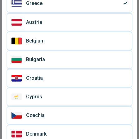
Greece
Austria
Belgium
Δείγμα αρώματος mangers
Δείγματα γυναικείων
Sicily σαν καινούργιο
αρωμάτων, πακέτο 5,
Bulgaria
€ 5
€ 13
καινούργια
Croatia
Cyprus
Czechia
Denmark