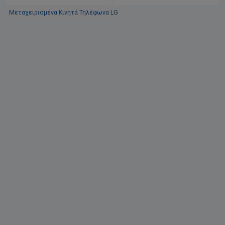
μπαταρίες και 2 καλύμματα
ανταλλακτικά
Μεταχειρισμένα Κινητά Τηλέφωνα LG