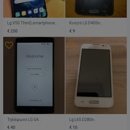
Lg V50 ThinQ smartphone
Κινητό LG D405n
κατόπιν παραγγελίας,
μεταχειρισμένο με ρωγμή
€ 250
€ 9
128GB, μαύρο, Android
στην οθόνη, Dual SIM,
κάρτα μνήμης
Τηλέφωνο LG G4
Lg L65 D280n
μεταχειρισμένο,
μεταχειρισμένο, άσπρο,
€ 40
€ 10
λειτουργικό, με 3
δεν ανοίγει για