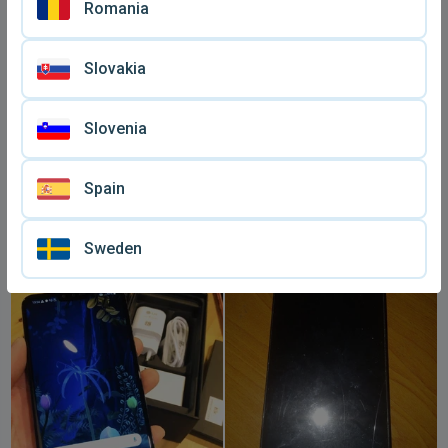
Romania
Slovakia
Slovenia
Spain
Τηλέφωνο LG KU 990
LG Leon 4G LTE
καινούριο συλλεκτικό
μεταχειρισμένο, χρυσαφί
€ 180
€ 20
αμεταχείριστο με φακό
κινητό
Sweden
Schneider Kreuznach