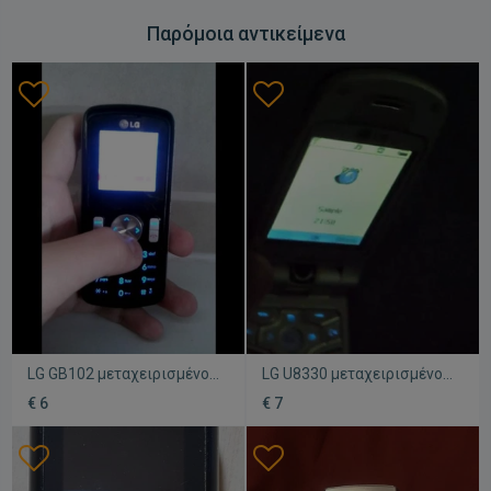
Παρόμοια αντικείμενα
LG GB102 μεταχειρισμένο,
LG U8330 μεταχειρισμένο
πλήρως λειτουργικό
με αγγλικό μενού, πλήρως
€ 6
€ 7
χωρίς φορτιστή
λειτουργικό χωρίς
φορτιστή