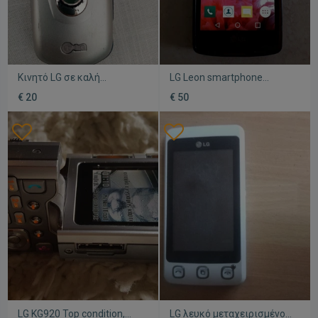
Κινητό LG σε καλή
LG Leon smartphone
κατάσταση
μεταχειρισμένο με
€ 20
€ 50
καινούργια μπαταρία και
κάρτα μνήμης
LG KG920 Top condition,
LG λευκό μεταχειρισμένο