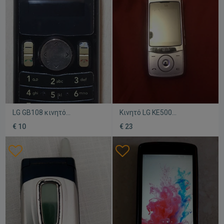
LG GB108 κινητό
Κινητό LG KE500
τηλέφωνο πλήρως
μεταχειρισμένο με
€ 10
€ 23
λειτουργικό σε καλή
φορτιστή
κατάσταση με φορτιστή