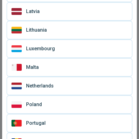
€ 60
€ 55
12, μαύρο
μεταχειρισμένα, πακέτο 3
τεμαχίων
Latvia
Lithuania
Luxembourg
Malta
Netherlands
LG Optimus L5 II Dual E455
LG Ρ990 σε λειτουργική
μεταχειρισμένο, Android,
κατάσταση με φορτιστή
Poland
€ 30
€ 30
Dual SIM
και μικρογρατσουνιές
Portugal