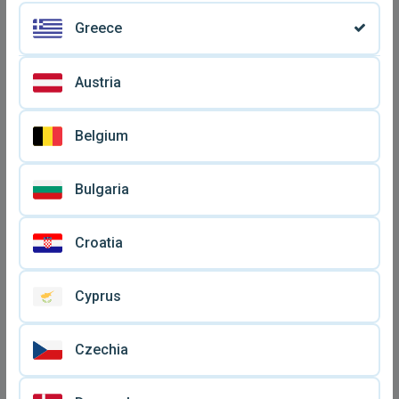
Greece
Austria
Belgium
Lg G2 smartphone
LG G2 16GB και 32GB
Bulgaria
μεταχειρισμένο, λευκό,
μεταχειρισμένα, με θήκες
€ 60
€ 60
2GB RAM, Full HD κάμερα
και αξεσουάρ
13MP
Croatia
Cyprus
Czechia