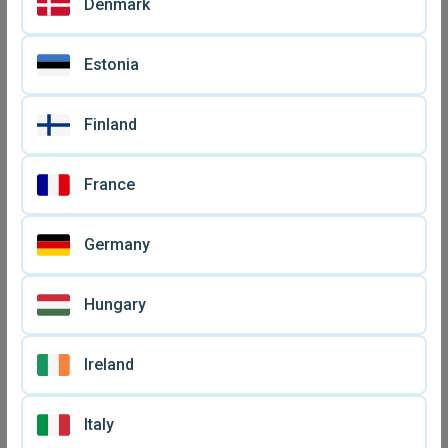
Denmark
Estonia
LG K10 μεταχειρισμένο,
Κινητό τηλέφωνο LG KG800
μαύρο
Chocolate μεταχειρισμένο
€ 20
€ 18
Finland
France
Germany
Hungary
Ireland
Italy
LG G2 μεταχειρισμένο
Κινητά τηλέφωνα LG
smartphone 32GB Android
GD330, KP500, KU800