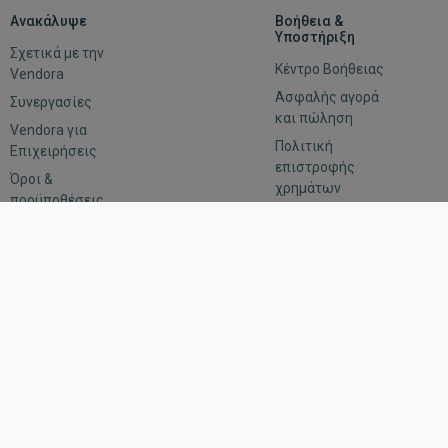
Ανακάλυψε
Βοήθεια &
Υποστήριξη
Σχετικά με την
Κέντρο Βοήθειας
Vendora
Ασφαλής αγορά
Συνεργασίες
και πώληση
Vendora για
Πολιτική
Επιχειρήσεις
επιστροφής
Όροι &
χρημάτων
προϋποθέσεις
Αξιολόγηση
Εμπιστευτικότητα
Οδηγίες για
αιτήματα
επιβολής του
νόμου
Μείνε συνδεδεμένος