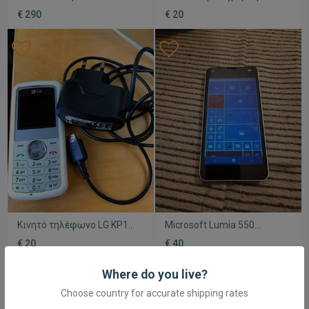
very rare. ειναι σε αριστη
κινητό με φορτιστή και
€ 290
€ 20
κατασταση, πολυ σπανιο
κάμερα μέχρι 7.9 MPixel
Κινητό τηλέφωνο LG KP100
Microsoft Lumia 550
μεταχειρισμένο με
μεταχειρισμένο, 16GB,
€ 20
€ 40
αυθεντικό φορτιστή και
κάμερα μέχρι 7.9 MPixel
μπαταρία
Where do you live?
Choose country for accurate shipping rates