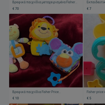
Βρεφικά παιχνίδια μεταχειρισμένα Fisher
Εκπαιδευτικ
Price και Baby Clementoni
Price μεταχ
€ 70
€ 7
Βρεφικά παιχνίδια Fisher Price
Fisher pric
μεταχειρισμένα, σετ 3 τεμαχίων
σε άριστη 
€ 10
€ 5