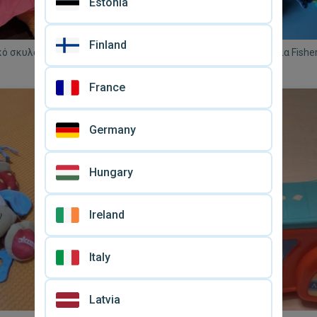
Estonia
Finland
κό σκυλάκι και Αλογάκι
Βρεφικά πρώτα παιχνίδια Fisher
sher-Price σετ μεταχειρισμένο
μεταχειρισμένα, σετ 4 τεμαχίων
€ 12
France
Germany
Hungary
Ireland
Italy
Latvia