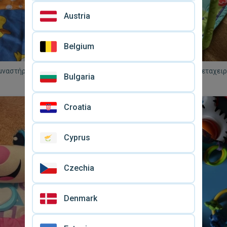
Austria
Belgium
μναστήριο μεταχειρισμένο με
Baby Gym Fischer Price μεταχειρ
Bulgaria
 λιοντάρι, ελέφαντα Playskool
δύο κρεμαστά παιχνίδια
€ 6
ιχνίδια πακέτο
Croatia
Cyprus
Czechia
Denmark