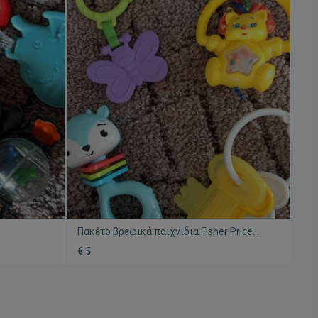
Πακέτο βρεφικά παιχνίδια Fisher Price
χίων
κουδουνίστρα και μασητικά
€ 5