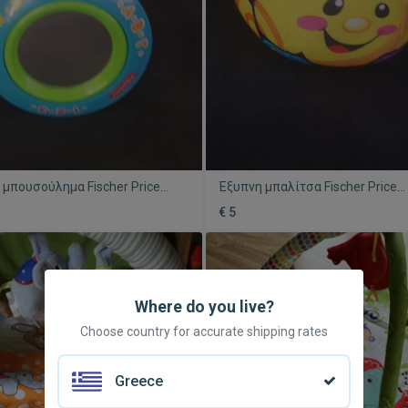
α μπουσούλημα Fischer Price
Έξυπνη μπαλίτσα Fischer Price
μένο
μεταχειρισμένη με ήχους και μ
€ 5
Where do you live?
Choose country for accurate shipping rates
Greece