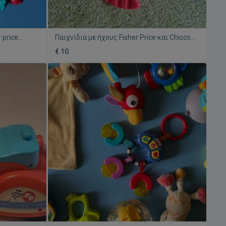
 price
Παιχνίδια με ήχους Fisher Price και Chicco
μεταχειρισμένα, πακέτο
€ 10