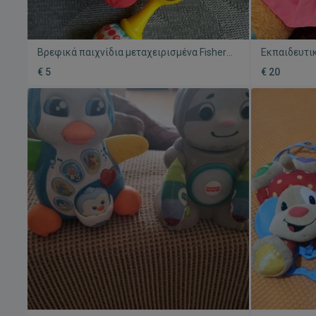
Βρεφικά παιχνίδια μεταχειρισμένα Fisher
Εκπαιδευτι
Price και Clementoni
θάλασσας Fi
€ 5
€ 20