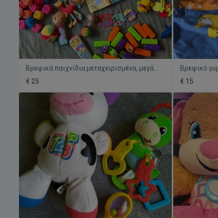
Βρεφικά παιχνίδια μεταχειρισμένα, μεγάλο
Βρεφικό γυ
πακέτο Fisher Price και άλλα
Fisher Price
€ 25
€ 15
και άλλα πα