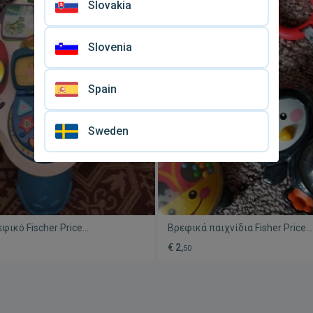
Slovakia
Slovenia
Spain
Sweden
εφικό Fischer Price
Βρεφικά παιχνίδια Fisher Price
ένο, εκπαιδευτικό τραπέζι με
μεταχειρισμένα, πακέτο 3 τεμα
€ 2,
50