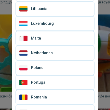
ό παιχνίδι σκυλάκι Fisher
Περπατούρα Fisher Price μεταχε
ειρισμένο
λειτουργικά παιχνίδια
Lithuania
€ 22
Luxembourg
Malta
Netherlands
Poland
Portugal
e εκπαιδευτικό μεταχειρισμένο
Fisher price παιδικό παιχνίδι 
Romania
κατάσταση
μεταχειρισμένο
€ 20