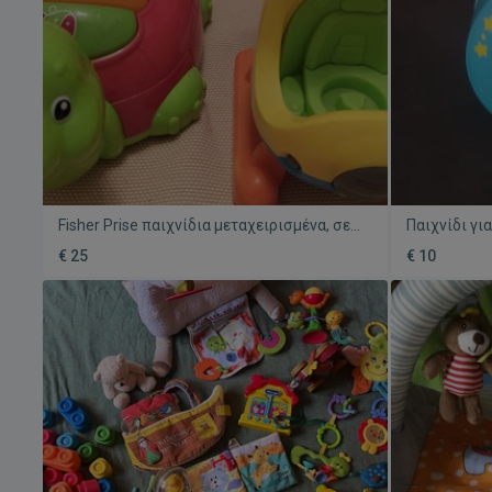
Fisher Prise παιχνίδια μεταχειρισμένα, σετ
Παιχνίδι γι
3 τεμαχίων
μεταχειρισ
€ 25
€ 10