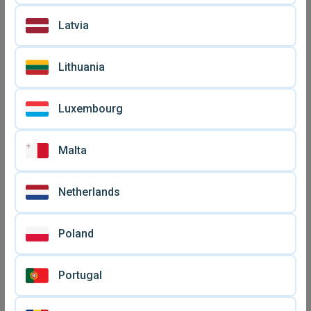
€ 8
€ 8
μεταχειρισμένο,
διακοσμητικό
Latvia
Lithuania
Luxembourg
Malta
Netherlands
Μίνι μπιζουτιέρα με
Μπιζουτιέρα καινούργια
πορσελάνη και καθρέφτη
Poland
€ 20
€ 20
Portugal