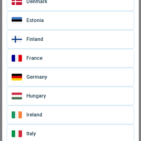
Denmark
Estonia
Μπιζουτιέρα vintage
Οχταγωνη μπιζουτιέρα
20Χ15 σε άριστη
vintage μεταχειρισμένη,
€ 15
€ 25
Finland
κατάσταση
ξύλινη
France
Germany
Hungary
Ireland
Italy
Μπιζουτιέρα από μπαμπού
Ξύλινο συρταράκι
μπιζουτιέρα