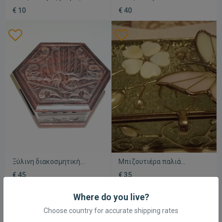
μεταχειρισμένες από
μεταχειρισμένη
€ 10
€ 40
παρσελάνη
Ξύλινη διακοσμητική
Μπιζουτιέρα παλιά
μπιζουτιέρα σαν
γυάλινη
€ 45
€ 35
καινούργια
Where do you live?
Choose country for accurate shipping rates