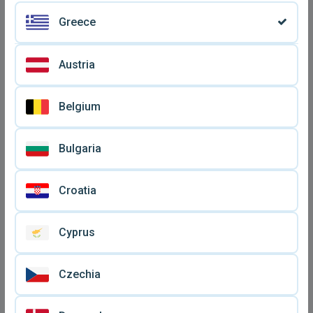
Greece
Austria
Belgium
Μπιζουτιέρα μικρή
Μπιζουτιέρα χειροποίητη
Bulgaria
πορσελάνη μεταχειρισμένη
σε άριστη κατάσταση
€ 8,
€ 20
25
Croatia
Cyprus
Czechia