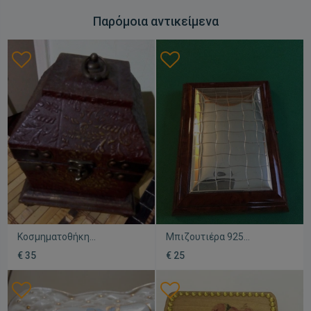
Παρόμοια αντικείμενα
Κοσμηματοθήκη
Μπιζουτιέρα 925
μεταχειρισμένη καφετί με
αχρησιμοποίητη,
€ 35
€ 25
φυτικό διάκοσμο
διαστάσεις 20x15