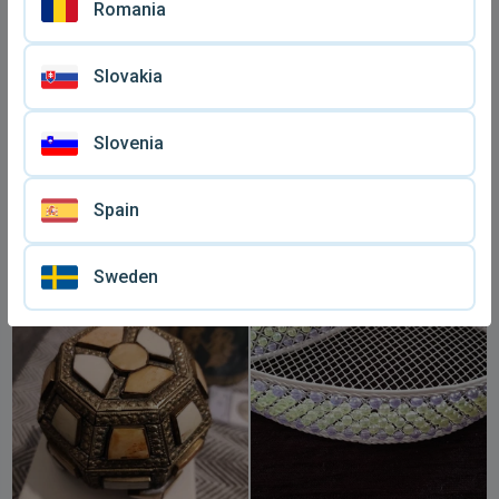
Romania
Slovakia
Slovenia
Spain
Μινι μπιζουτιέρα 80s
Μπιζουτιέρα φούξια
καινούργια με κεραμική
€ 5
€ 15
νεράιδα
Sweden