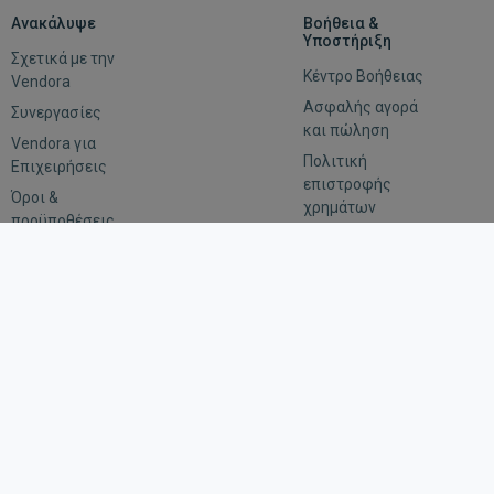
Ανακάλυψε
Βοήθεια &
Υποστήριξη
Σχετικά με την
Κέντρο Βοήθειας
Vendora
Ασφαλής αγορά
Συνεργασίες
και πώληση
Vendora για
Πολιτική
Επιχειρήσεις
επιστροφής
Όροι &
χρημάτων
προϋποθέσεις
Αξιολόγηση
Εμπιστευτικότητα
Οδηγίες για
αιτήματα
επιβολής του
νόμου
Μείνε συνδεδεμένος