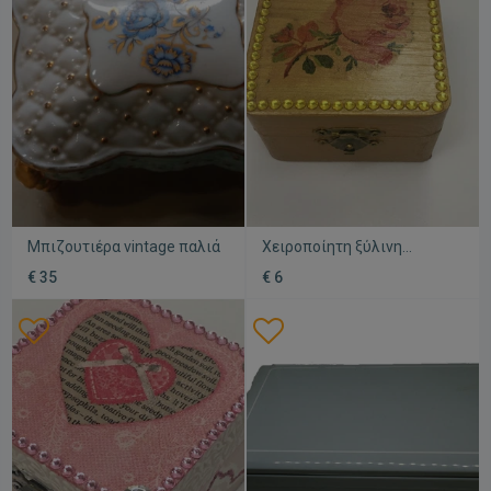
Μπιζουτιέρα vintage παλιά
Χειροποίητη ξύλινη
μπιζουτιέρα 8x8x5 εκ
€ 35
€ 6