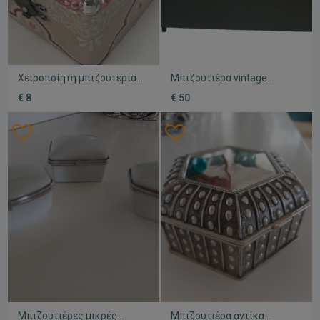
Χειροποίητη μπιζουτερία
Μπιζουτιέρα vintage
ξύλινη
μεταχειρισμένη
€ 8
€ 50
λακαρισμένη 1988 με
μουσική και καθρέφτη
Μπιζουτιέρες μικρές
Μπιζουτιέρα αντίκα