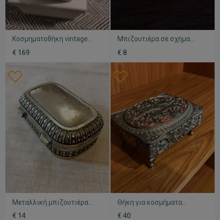
Κοσμηματοθήκη vintage
Μπιζουτιέρα σε σχήμα
μεταχειρισμένη
γόνδολα μεταχειρισμένη με
€ 169
€ 8
μοβ και πράσινες πέρλες,
24×10cm
Μεταλλική μπιζουτιέρα
Θήκη για κοσμήματα
παλαιά
μεταχειρισμένη
€ 14
€ 40