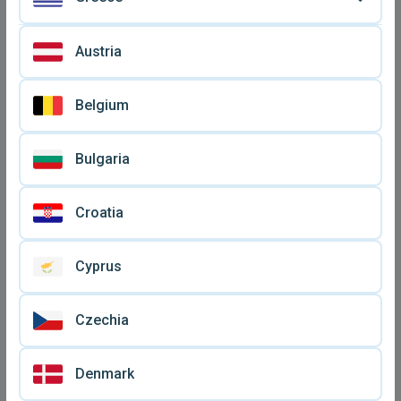
Austria
Belgium
Φενγκουάνγκ (Γιουτζίο)
Evilswarm Nightmare κάρτα
Bulgaria
Yugioh μεταχειρισμένη
€ 3
€ 0,
50
Croatia
Cyprus
Czechia
Denmark