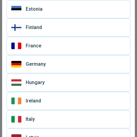
Estonia
Yugioh Trap Hole κάρτα
Yugioh κάρτα
1996
μεταχειρισμένη
€ 2,
€ 3
20
Finland
France
Germany
Hungary
Ireland
Yugioh κάρτα
Skilled Dark Magician
Italy
μεταχειρισμένη
Yugioh Deck σαν
€ 3
€ 2,
37
καινούργιο