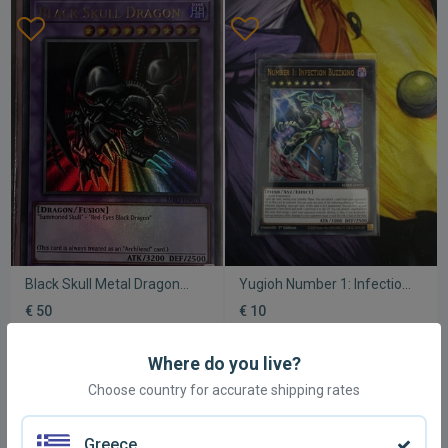
Black Skull Metal Dragon
Yugioh Number 1: Infection
και Forbidden Droplet
Buzzking καινούργιο
€ 50
€ 10
ultimate rare καινούργια
Yu-Gi-Oh! κάρτες
Where do you live?
Choose country for accurate shipping rates
Greece