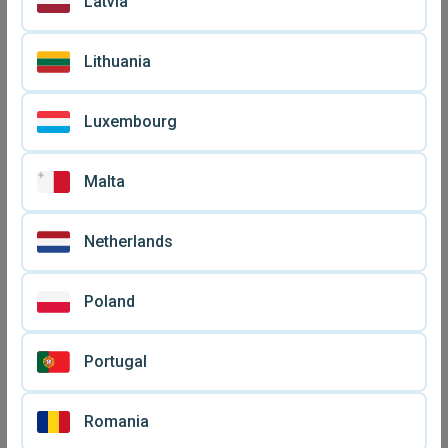
Latvia
Lithuania
Luxembourg
Malta
Netherlands
Yugioh Yu-Gi-Oh! Dark
Πακέτο Yugioh σαν
Magician Ultra Rare κάρτα
καινούργιο
€ 17
€ 5
Poland
σαν καινούργιο, ιαπωνική
Portugal
Romania