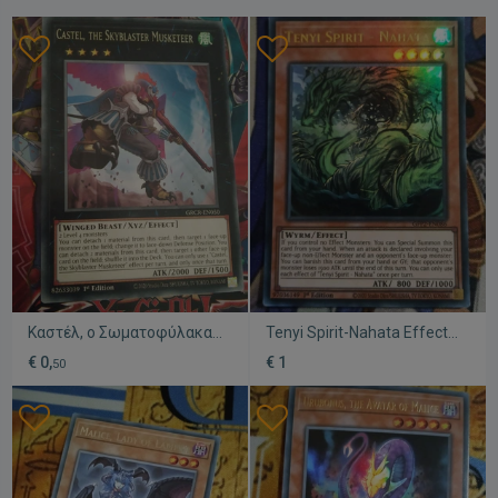
Καστέλ, ο Σωματοφύλακας
Tenyi Spirit-Nahata Effect
του Skyblaster (Yugioh)
Monster μεταχειρισμένο
€ 0,
€ 1
50