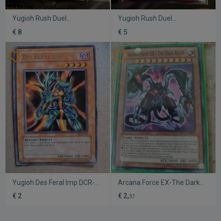
Yugioh Rush Duel
Yugioh Rush Duel
καινούργιο
καινούργιο
€ 8
€ 5
Yugioh Des Feral Imp DCR-
Arcana Force EX-The Dark
014 Dark Crisis σπάνια
Ruler Yugioh σαν
€ 2
€ 2,
37
κάρτα σαν καινούργιο
καινούργιο