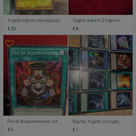
Yugioh κάρτες καινούργιες
Yugioh πακέτο 2 καρτών
μεταχειρισμένο
€ 20
€ 8
Pot of Acquisitiveness 1st
Κάρτες Yugioh για τιμές
edition Yugioh
dm
€ 3
€ 1