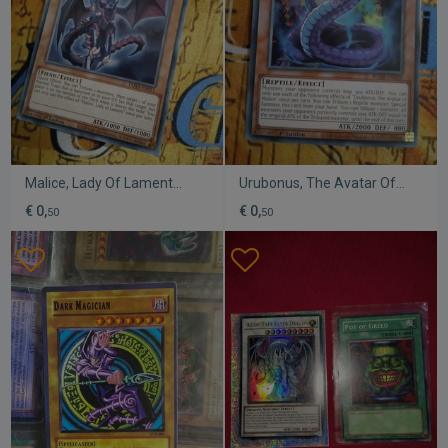
Malice, Lady Of Lament
Urubonus, The Avatar Of
Effect Monster Rare
Malice Effect Monster σαν
€ 0,
€ 0,
50
50
μεταχειρισμένη κάρτα Yu-
καινούργιο, Yugioh
Gi-Oh