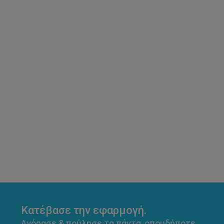
Κατέβασε την εφαρμογή.
Αγόρασε & πούλησε τα πάντα, οπουδήποτε.