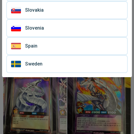
Slovakia
Slovenia
Spain
Summoned Skull σπάνια
Yugioh Rush Duel κάρτα
κάρτα σαν καινούργιο
καινούργια
€ 30
€ 5
Sweden