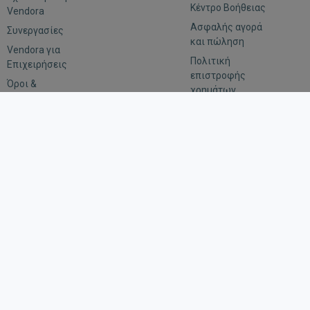
Κέντρο Βοήθειας
Vendora
Ασφαλής αγορά
Συνεργασίες
και πώληση
Vendora για
Πολιτική
Επιχειρήσεις
επιστροφής
Όροι &
χρημάτων
προϋποθέσεις
Αξιολόγηση
Εμπιστευτικότητα
Οδηγίες για
αιτήματα
επιβολής του
νόμου
Μείνε συνδεδεμένος
Κατέβασε την εφαρμογή