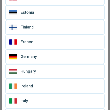
Estonia
Αχ.. Έρωτα βινύλιο LP σαν
Βινύλιο Γιαννης Παριος Να
Finland
καινούργιο
Γιατι Σε Αγαπησα
€ 9
€ 6
μεταχειρισμένο, λαϊκό
France
Germany
Hungary
Ireland
Italy
Η Ελλάδα Τραγουδάει Νο 2
Η Μαρινέλλα σε τραγούδια
LP δίσκος
της Βέμπο μεταχειρισμένο,