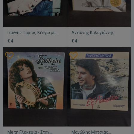
Γιάννης Πάριος Κι'εγω μαζί
Αντώνης Καλογιάννης
σου μεταχειρισμένο, λαϊκό
Επικίνδυνα παιχνίδια
€ 4
€ 4
μεταχειρισμένο, λαϊκό
Με τη Γλυκερία - Στην
Μανώλης Μητσιάς