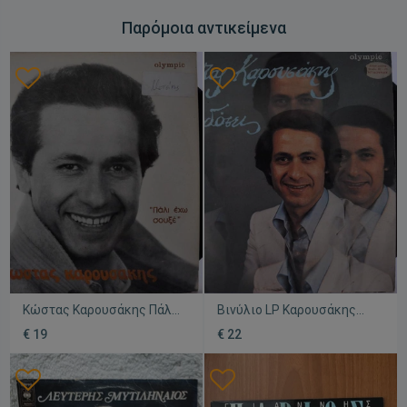
Παρόμοια αντικείμενα
Κώστας Καρουσάκης Πάλι
Βινύλιο LP Καρουσάκης
έχω σουξέ βινύλιο 33
Κώστας Διαδόσεις
€ 19
€ 22
στροφών μεταχειρισμένο
μεταχειρισμένο, ελληνικό
λαϊκό