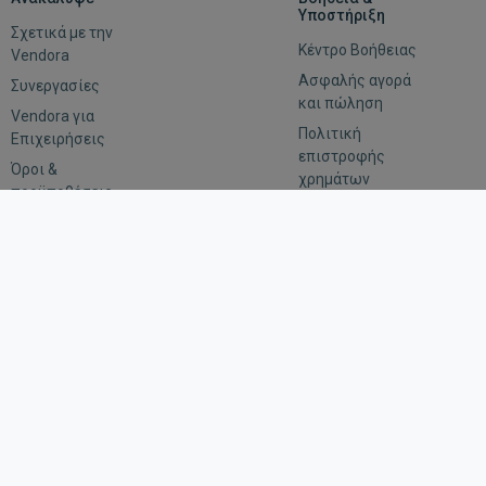
Υποστήριξη
Σχετικά με την
Κέντρο Βοήθειας
Vendora
Ασφαλής αγορά
Συνεργασίες
και πώληση
Vendora για
Πολιτική
Επιχειρήσεις
επιστροφής
Όροι &
χρημάτων
προϋποθέσεις
Αξιολόγηση
Εμπιστευτικότητα
Οδηγίες για
αιτήματα
επιβολής του
νόμου
Μείνε συνδεδεμένος
Κατέβασε την εφαρμογή