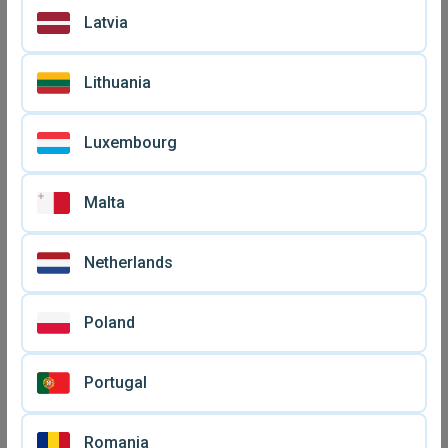
€ 10
€ 15
μεταχειρισμένος, λαϊκό
λαϊκό βινύλιο
Latvia
Lithuania
Luxembourg
Malta
Netherlands
Φίλιππος Νικολάου Μια
Σταμάτης Κόκοτας Nº 4 LP
Poland
Νύχτα Μαζί LP
μεταχειρισμένο, λαϊκό
€ 12
€ 13
μεταχειρισμένο, λαϊκό
Portugal
Romania