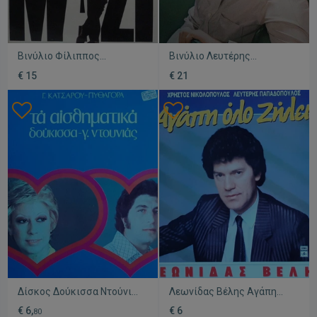
Βινύλιο Φίλιππος
Βινύλιο Λευτέρης
Νικολάου Μια Νύχτα Μαζί
Μυτιληναίος Λίγο Πριν
€ 15
€ 21
σαν καινούργιο, λαϊκό
Ξημερώσει σαν καινούργιο,
λαϊκό
Δίσκος Δούκισσα Ντούνιας
Λεωνίδας Βέλης Αγάπη
Τα Αισθηματικά
Όλο Ζήλεια βινύλιο
€ 6,
€ 6
80
μεταχειρισμένος, λαϊκός
μεταχειρισμένο, λαϊκό