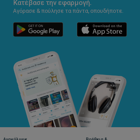
Κατέβασε την εφαρμογή.
Αγόρασε & πούλησε τα πάντα, οπουδήποτε.
Ανακάλυψε
Βοήθεια &