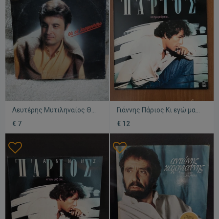
Λευτέρης Μυτιληναίος Θα
Γιάννης Πάριος Κι εγώ μαζί
Σε Λησμονήσω βινύλιο
σου LP σαν καινούργιο,
€ 7
€ 12
μεταχειρισμένο, λαϊκό
λαϊκό