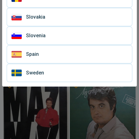
Slovakia
Slovenia
Spain
Σωτηρία Μπέλλου The
Βινύλιο Η Μαρινέλλα
Best βινύλιο
Τραγουδά Μεγάλες Κυρίες
€ 27
€ 34
μεταχειρισμένο, λαϊκό
σαν καινούργιο, λαϊκό
Sweden