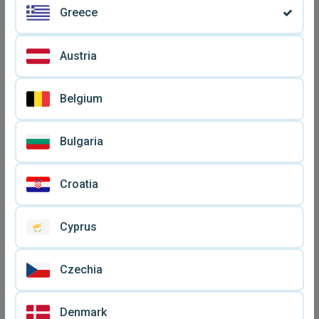
Greece
Austria
Belgium
Bulgaria
Η Μαρινέλλα Του Σήμερα
Τα Διαλεγμένα LP διπλός
LP δίσκος
δίσκος μεταχειρισμένο, 32
€ 10
€ 15
μεταχειρισμένος 1978,
μεγάλες επιτυχίες
Croatia
ελληνικό λαϊκό
Cyprus
Czechia
Denmark