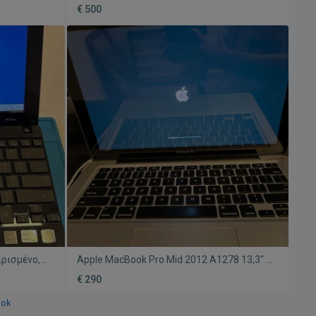
RAM, 256GB
μεταχειρισμένο, 13.3"
€ 500
ιρισμένο,
Apple MacBook Pro Mid 2012 A1278 13,3" i7
αταρία
8GB RAM 250GB SSD μεταχειρισμένο
€ 290
ook