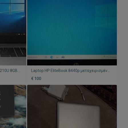
10210U 8GB
Laptop HP EliteBook 8440p μεταχειρισμένο
ούργιο
με επεξεργαστή i5 και Windows 10
€ 100