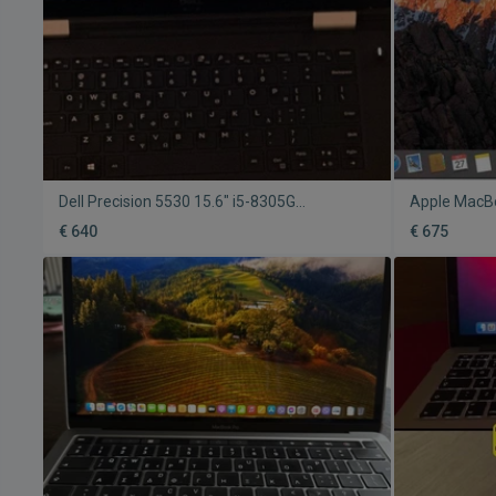
Dell Precision 5530 15.6" i5-8305G
Apple MacBo
μεταχειρισμένο, σε άριστη κατάσταση
καινούργιο,
€ 640
€ 675
Monterey