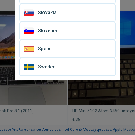
θόνη, Intel Core i5, 16GB RAM
μεταχειρισμένο, Intel i7, 16GB 
€ 550
SSD
Slovakia
Slovenia
Spain
Sweden
ok Pro 8,1 (2011)
HP Mini 5102 Atom N450 μεταχε
νο, 13,3 ίντσες, i5, 8GB, 250GB
2GB RAM, 250GB HDD χωρίς μπ
€ 38
μένοι Υπολογιστές και Λάπτοπ με Intel Core i5
Μεταχειρισμένα Apple Macb