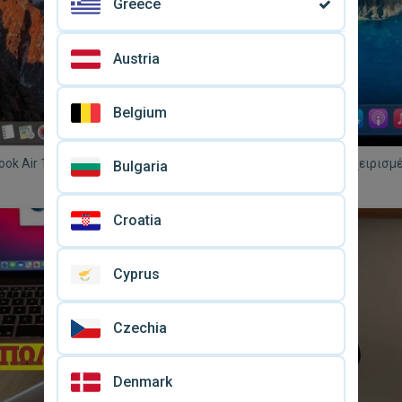
Greece
Austria
Belgium
ok Air 13.3" Retina Display
MacBook Pro 2015 μεταχειρισμέ
Bulgaria
 i5, 8GB, 128GB SSD, macOS
στα ηχεία και κόκκινη γραμμή ο
€ 200
Croatia
Cyprus
Czechia
Denmark