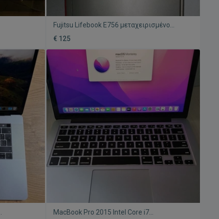
Fujitsu Lifebook E756 μεταχειρισμένο
4GB,
laptop i5, 8GB, 240GB SSD, 15.6" Full HD
€ 125
MacBook Pro 2015 Intel Core i7