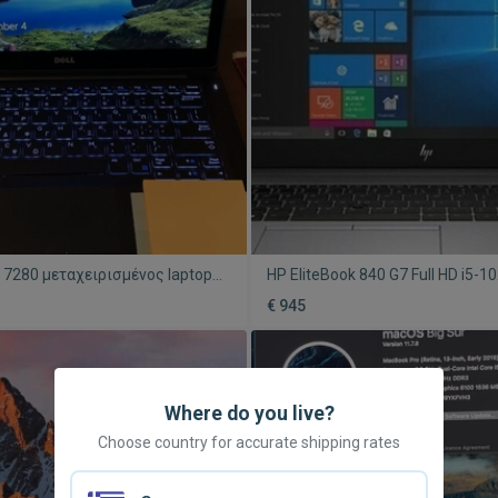
de 7280 μεταχειρισμένος laptop
HP EliteBook 840 G7 Full HD i5-
re i5, 8GB RAM, 256GB SSD
256GB SSD Windows 10 Pro καιν
€ 945
Where do you live?
Choose country for accurate shipping rates