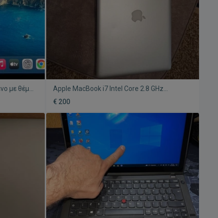
νο με θέμα
Apple MacBook i7 Intel Core 2.8 GHz
θόνης
μεταχειρισμένο με θέμα στην κάρτα
€ 200
γραφικών