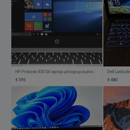
HP Probook 430 G6 laptop μεταχειρισμένο,
Dell Latitu
Intel i5, 8GB RAM, 256GB SSD, Windows 11
με Intel Co
€ 395
€ 480
Pro