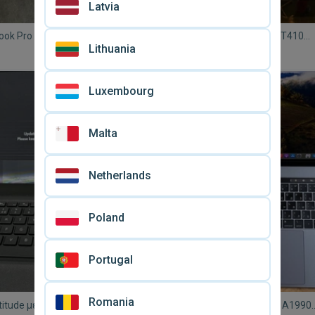
Latvia
ok Pro 13.3 (i5-
Laptop Lenovo ThinkPad T410
Lithuania
128GB) με Touch Bar 2019
μεταχειρισμένο με Intel Core i5, 
€ 125
 Space Gray
256GB, Windows 7
Luxembourg
Malta
Netherlands
Poland
Portugal
Romania
atitude μεταχειρισμένο με
Apple Macbook Pro 2019 A1990