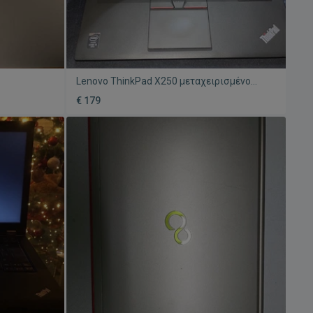
Lenovo ThinkPad X250 μεταχειρισμένο
derbolt 3
laptop με οθόνη αφής 12,5", i5, 8GB RAM,
€ 179
256GB SSD, W10 Pro