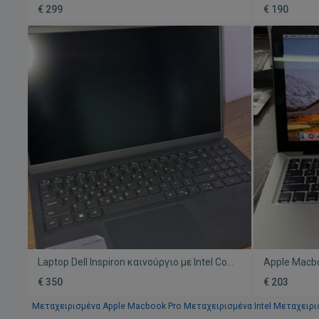
13.3 Retina Display SSD σαν καινούργιο
ραγισμένη ο
€ 299
€ 190
Laptop Dell Inspiron καινούργιο με Intel Core
Apple Macbo
i5, 8GB RAM, 256GB SSD
μεταχειρισμέ
€ 350
€ 203
SSD
Μεταχειρισμένα Apple Macbook Pro
Μεταχειρισμένα Intel
Μεταχειρισ