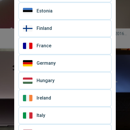
Estonia
Finland
MacBook Pro 13 ιντσών 2016
μεταχειρισμένο με 2 θύρες Thun
€ 700
France
Germany
Hungary
Ireland
Italy