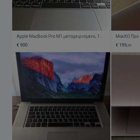
Apple MacBook Pro M1 μεταχειρισμένο, 13
ΜακΚΟ Προ
ιντσών, 8GB RAM, 256GB αποθηκευτικός
€ 900
€ 199,
99
χώρος