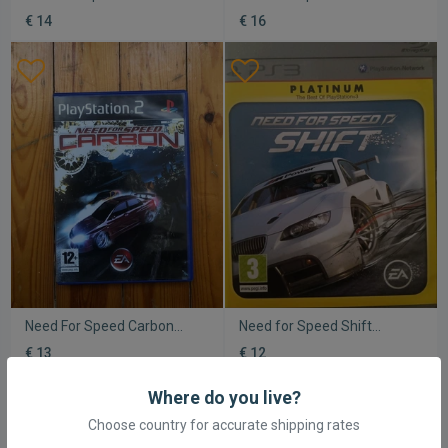
μεταχειρισμένο
Underground Rivals PSP
€ 14
€ 16
σαν καινούργιο
Need For Speed Carbon
Need for Speed Shift
PlayStation 2 σαν
Platinum έκδοση για PS3
€ 13
€ 12
καινούργιο
σαν καινούργιο με manual
Where do you live?
Choose country for accurate shipping rates