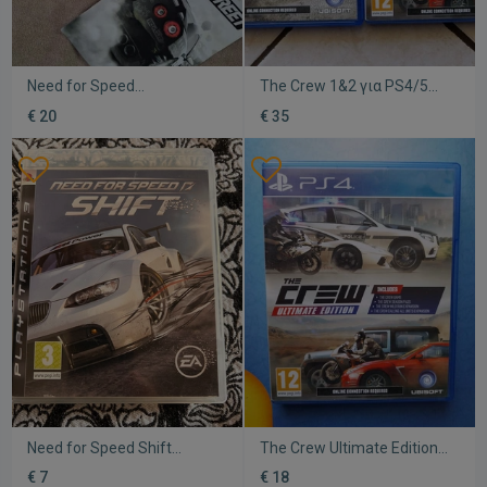
Need for Speed
The Crew 1&2 για PS4/5
PROSTREET για Sony
σαν καινούργιο
€ 20
€ 35
Playstation 2 σαν καινούριο
Need for Speed Shift
The Crew Ultimate Edition
PlayStation 3
για PlayStation 4 σαν
€ 7
€ 18
μεταχειρισμένο, μαζί με το
καινούργιο