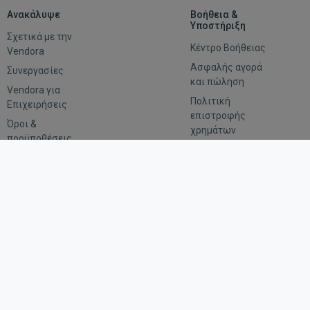
Ανακάλυψε
Βοήθεια &
Υποστήριξη
Σχετικά με την
Κέντρο Βοήθειας
Vendora
Ασφαλής αγορά
Συνεργασίες
και πώληση
Vendora για
Πολιτική
Επιχειρήσεις
επιστροφής
Όροι &
χρημάτων
προϋποθέσεις
Αξιολόγηση
Εμπιστευτικότητα
Οδηγίες για
αιτήματα
επιβολής του
νόμου
Μείνε συνδεδεμένος