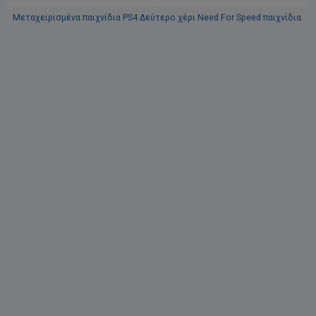
κουτί του
Μεταχειρισμένα παιχνίδια PS4
Δεύτερο χέρι Need For Speed παιχνίδια