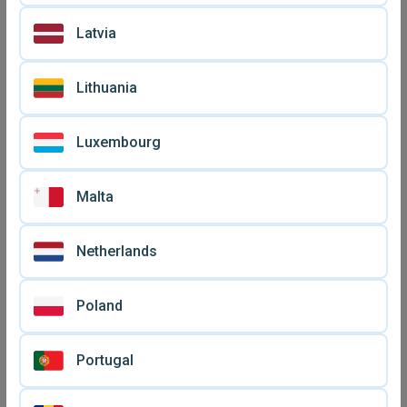
€ 9,
€ 12
90
μεταχειρισμένο
Latvia
Lithuania
Luxembourg
Malta
Netherlands
Need for Speed:
Need For Speed Payback
Undercover PlayStation 3
PS4 σαν καινούργιο
Poland
€ 15
€ 10
μεταχειρισμένο
Portugal