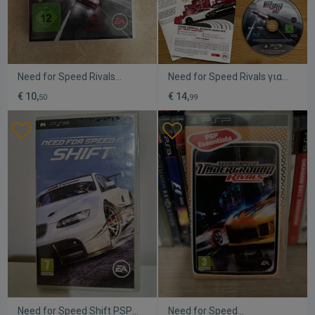
Need for Speed Rivals
Need for Speed Rivals για
PlayStation 3 PAL
PlayStation 3 σαν
€ 10,
€ 14,
50
99
μεταχειρισμένο πλήρες
καινούργιο με manual, 2
κομμάτια
Need for Speed Shift PSP
Need for Speed