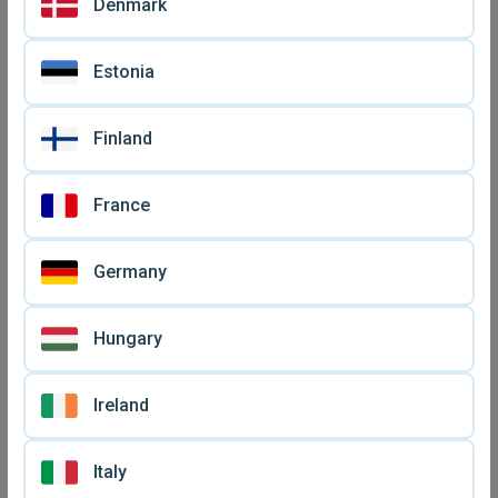
Denmark
Estonia
Need for Speed Pro Street
Need for Speed Pro Street
PlayStation 2 σαν
για PS2 σαν καινούργιο
€ 12
€ 10
Finland
καινούργιο
France
Germany
Hungary
Ireland
Italy
Need For Speed Shift για
Need for Speed: Shift
PSP σαν καινούργιο
PlayStation 3