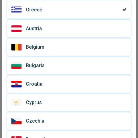
Greece
Austria
Belgium
Need For Speed:
Grid PlayStation 4
Bulgaria
Undercover παιχνίδι Sony
μεταχειρισμένο, πλήρες
€ 10
€ 20
σαν καινούργιο
και σε άριστη κατάσταση
Croatia
Cyprus
Czechia