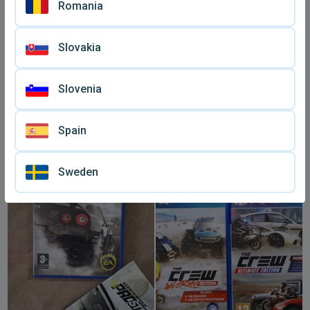
Romania
Slovakia
Slovenia
Spain
Gran Turismo 5 ελληνική
Ps3 game Need For Speed
έκδοση σαν καινούργιο για
Undercover
€ 10,
€ 10
99
PS3
μεταχειρισμένο
Sweden