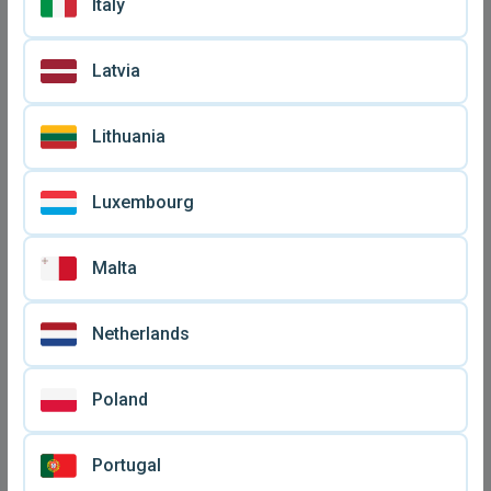
Italy
Κασέτες λαϊκά τραγούδια 4
Demis Roussos 3 κασέτες
Latvia
αυθεντικές με 2 άγραφες
μεταχειρισμένες σε άριστη
€ 8
€ 12
Silver δωρεάν
κατάσταση
Lithuania
Luxembourg
Malta
Netherlands
Poland
Αυθεντικές κασέτες με
Αυθεντικές κασέτες με
Χρήστο Αυγερινό, Γιώργο
Γιάννη Πάριο, Νίκο Νομικό,
€ 5
€ 7
Portugal
Σαρρή, Ματθαίο Γιαννούλη,
Κώστα Καρουσάκη, Άγγελο