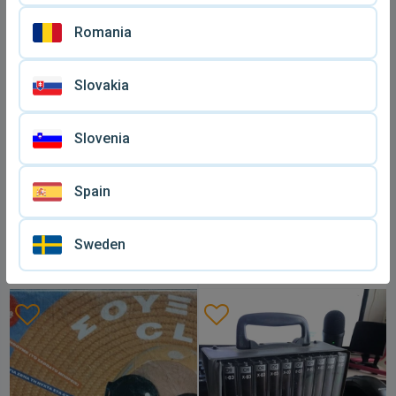
Ηλία Κλωναρίδη
Διονυσίου καινούργιες,
πακέτο 4
Romania
Slovakia
Slovenia
Spain
Sweden
Κασεττες ηχου
Κασέτες ήχου Smash Hits
μεταχειρισμένες 28 Super
μεταχειρισμένες
€ 15
€ 15
επιτυχίες '85