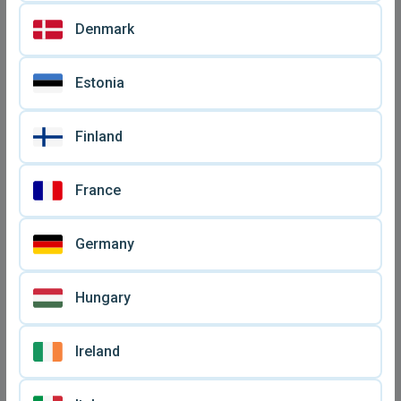
Denmark
Estonia
Finland
Κασέτες ροκ
Κασσέτες καινούργιες με
συγκροτημάτων
ελληνικά, παραδοσιακά και
€ 120
€ 5
France
μεταχειρισμένες,
ισπανικά
συλλεκτικές
Germany
Hungary
Ireland