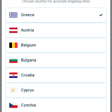
Choose country for accurate shipping rates
Greece
Austria
Belgium
Bulgaria
Κασέτες ήχου διπλή
Κασεττες Ανδρεας
Croatia
Antenna Music Power
Μικρουτσικος Σοφια
€ 15
€ 8
μεταχειρισμένες
Βοσσου Ανοιξη
μεταχειρισμένες, pop
Cyprus
Czechia