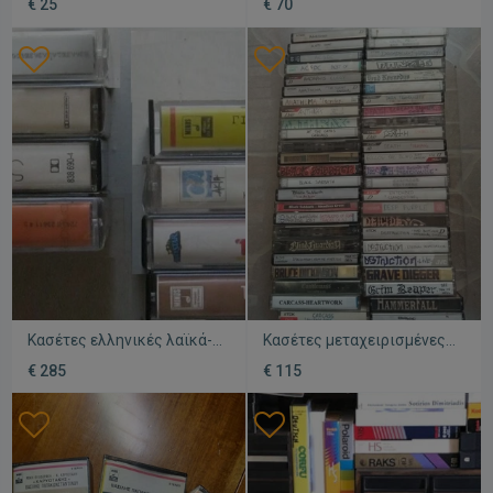
€ 25
€ 70
7 παλιών
καινούργιες, pop
Κασέτες ελληνικές λαϊκά-
Κασέτες μεταχειρισμένες,
δημοτικά-έντεχνα-ποπ
πακέτο 215, κυρίως metal
€ 285
€ 115