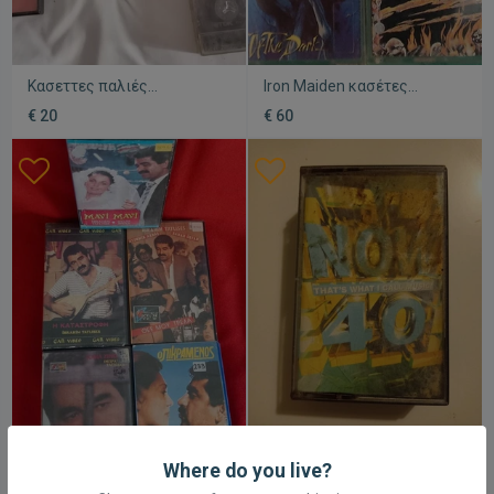
Κασεττες παλιές
Iron Maiden κασέτες
μεταχειρισμένες, πακέτο
μεταχειρισμένες, Fear of
€ 20
€ 60
19 τεμαχίων
the Beast και Run to the
Hills
Ιμπραημ Τατλίσες κασέτες
Κασέτες ήχου διπλή Now
Where do you live?
μεταχειρισμένες,
40 μεταχειρισμένες, pop
€ 100
€ 10
παραδοσιακό