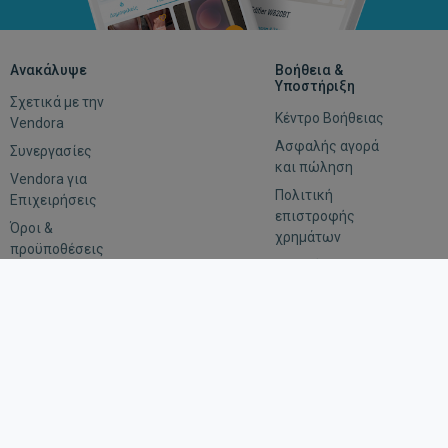
Ανακάλυψε
Βοήθεια &
Υποστήριξη
Σχετικά με την
Κέντρο Βοήθειας
Vendora
Ασφαλής αγορά
Συνεργασίες
και πώληση
Vendora για
Πολιτική
Επιχειρήσεις
επιστροφής
Όροι &
χρημάτων
προϋποθέσεις
Αξιολόγηση
Εμπιστευτικότητα
Οδηγίες για
αιτήματα
επιβολής του
νόμου
Μείνε συνδεδεμένος