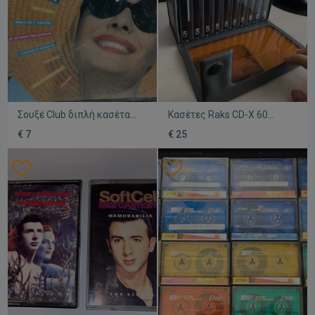
Σουξέ Club διπλή κασέτα
Κασέτες Raks CD-X 60
μεταχειρισμένη, pop
μεταχειρισμένες, πακέτο
€ 7
€ 25
10 σε κασετοθήκη