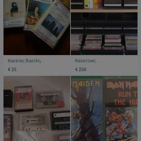
Κασέτες Βασίλη
Κασετίνες
Παπακωνσταντίνου
μεταχειρισμένες, πακέτο
€ 25
€ 250
μεταχειρισμένες, πακέτο 3
500 κασετών σε 29 θήκες-
συρτάρια