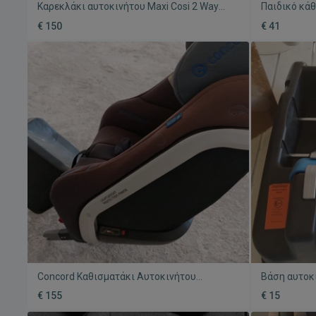
Καρεκλάκι αυτοκινήτου Maxi Cosi 2 Way
Παιδικό κά
Pearl μεταχειρισμένο με βάση Isofix
Transformer
€ 150
€ 41
Concord Καθισματάκι Αυτοκινήτου
Βάση αυτοκι
Reverso Plus i-Size 0-23 kg μεταχειρισμένο
Perego μετα
€ 155
€ 15
με Isofix
χρησιμοποι