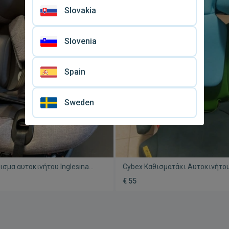
Slovakia
Slovenia
Spain
Sweden
ισμα αυτοκινήτου Inglesina
Cybex Καθισματάκι Αυτοκινήτου
αχειρισμένο 0-18 κιλά με
M-Fix μεταχειρισμένο 15-36 kg με
€ 55
360° και Isofix