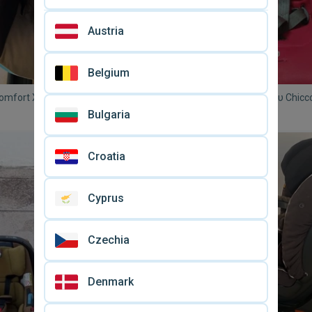
Austria
Belgium
comfort X3 Isofix παιδικό
Καθίσματακι αυτοκινήτου Chicc
ταχειρισμένο 9-18kg
μεταχειρισμένο, για παιδάκι 0-13
Bulgaria
€ 30
Croatia
Cyprus
Czechia
Denmark