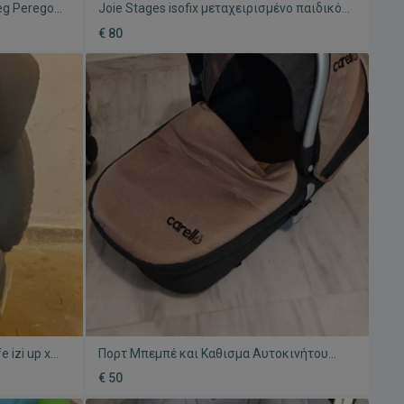
eg Perego
Joie Stages isofix μεταχειρισμένο παιδικό
μένο με
κάθισμα αυτοκινήτου
€ 80
 izi up x3
Πορτ Μπεμπέ και Καθισμα Αυτοκινήτου
Carello μεταχειρισμένο με Isofix
€ 50