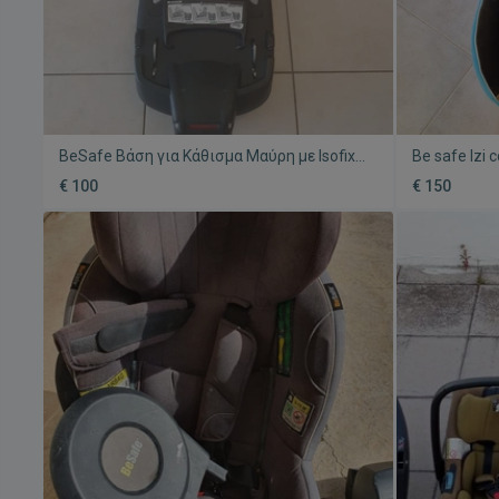
BeSafe Βάση για Κάθισμα Μαύρη με Isofix
Be safe Izi 
μεταχειρισμένη, I-Size Modular
κάθισμα με
€ 100
€ 150