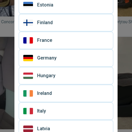
Estonia
 Concord μεταχειρισμένο με
Παιδικό κάθισμα αυτοκινήτου S
Finland
ι βάση isofix αυτοκινήτου
safe Izi comfort X3 isofix μεταχ
€ 100
France
Germany
Hungary
Ireland
Italy
Latvia