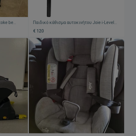
toke be
Παιδικό κάθισμα αυτοκινήτου Joie i-Level
ειρισμένο
0-13 μεταχειρισμένο Isofix
€ 120