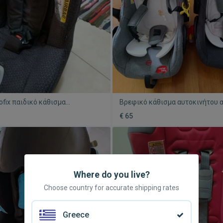
lofix παιδικό κάθισμα
Βρεφικό κάθισμα αυτοκινήτου 
μένο σε άριστη κατάσταση
μεταχειρισμένο με βάση isofix
€ 65
Where do you live?
Choose country for accurate shipping rates
Greece