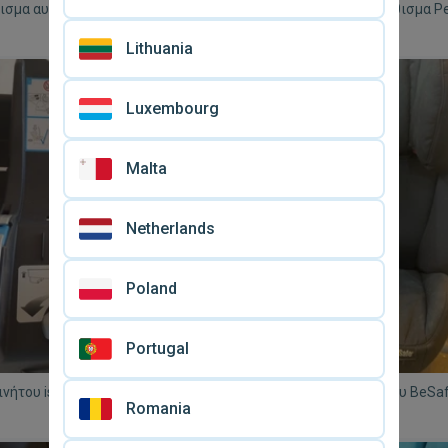
θισμα αυτοκινήτου Concord
Βρεφικό και παιδικό κάθισμα P
 XT ISOFIX μεταχειρισμένο
Primo Viaggio I-Plus μεταχειρισ
€ 140
βάση Isofix
Lithuania
Luxembourg
Malta
Netherlands
Poland
Portugal
νήτου isofix για καθισματάκι
Καθισματάκι αυτοκινήτου BeSafe
Romania
χειρισμένη, ελάχιστα
isofix μεταχειρισμένο
€ 40
ημένη