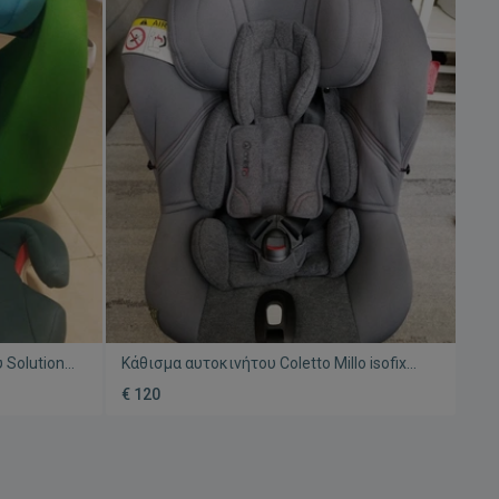
 Solution
Κάθισμα αυτοκινήτου Coletto Millo isofix
 Isofix
περιστρεφόμενο 0-18kg μεταχειρισμένο
€ 120