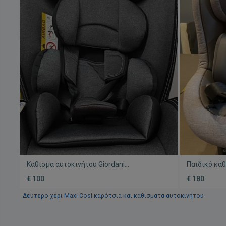
Κάθισμα αυτοκινήτου Giordani
Παιδικό κάθ
μεταχειρισμένο, ομάδα 1-2-3, Isofix
Keplero μετ
€ 100
€ 180
περιστροφή 
Δεύτερο χέρι Maxi Cosi καρότσια και καθίσματα αυτοκινήτου