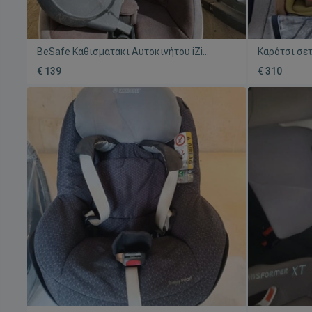
BeSafe Καθισματάκι Αυτοκινήτου iZi
Καρότσι σετ
Modular μεταχειρισμένο με βάση Isofix
Traveller κα
€ 139
€ 310