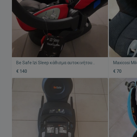
Be Safe Izi Sleep κάθισμα αυτοκινήτου
Maxicosi Mi
καινούργιο 0-13kg
μεταχειρισ
€ 140
€ 70