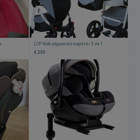
o
LCP Kids γερμανικό καρότσι 3 σε 1
kg, Isofix
μεταχειρισμένο με βάση αυτοκινήτου Isofix
€ 250