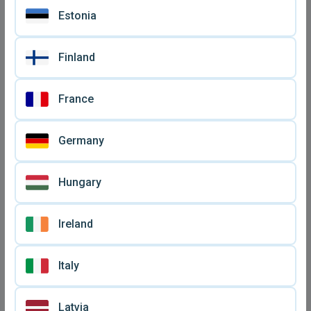
Εγκέλαδος ο εκτελεστής
Ευρυμέδοντας ο
Estonia
μαύρος υπογήινος φιγούρα
πεζικάριος γαλάζια πέρλα
€ 10
€ 10
υπογήινοι El Greco
υπογήινος φιγούρα
Kombattini
υπογήινοι El Greco
Finland
Kombattini
France
Germany
Hungary
Ireland
Αχιλλέας ο αρχηγός
Κρόνος ο στρατηγός γκρι
φιγούρα υπογήινος
υπογήινος με γκρι ουρά
€ 10
€ 10
μεταχειρισμένη El Greco
φιγούρα μεταχειρισμένη El
Italy
Kombattini άσπρη πέρλα
Greco Kombattini
Latvia