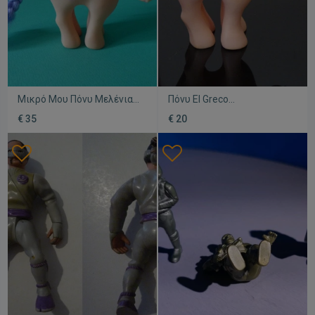
Μικρό Μου Πόνυ Μελένια
Πόνυ El Greco
El Greco μεταχειρισμένο
μεταχειρισμένο της
€ 35
€ 20
δεκαετίας του '80