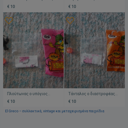
πράσινη πέρλα υπογήινη
πεζικάριος γαλάζια πέρλα
€ 10
€ 10
φιγούρα μεταχειρισμένη El
πορτοκαλί ουρά υπογήινος
Greco Kombattini
φιγούρα El Greco
Kombattini
Πλούτωνας ο υπόγιος
Τάνταλος ο διαστροφέας
μαύρος υπογήινος με
μαύρος υπογήινος με
€ 10
€ 10
πορτοκαλί ουρά φιγούρα
πορτοκαλί ουρά φιγούρα
υπογήινοι El Greco
υπογήινοι El Greco
El Greco – συλλεκτικά, vintage και μεταχειρισμένα παιχνίδια
Kombattini
Kombattini