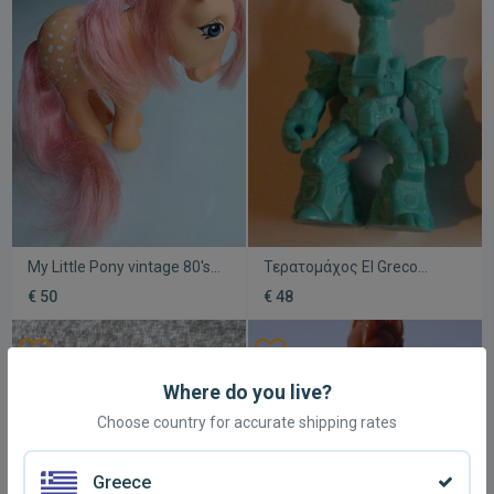
My Little Pony vintage 80's
Τερατομάχος El Greco
Ροζαλίν από El Greco
Battle Beast
€ 50
€ 48
άριστο σαν καινούριο
Καμηλοπάρδαλη
μεταχειρισμένος
Where do you live?
Choose country for accurate shipping rates
Greece