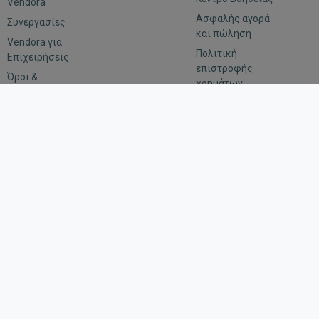
Vendora
Ασφαλής αγορά
Συνεργασίες
και πώληση
Vendora για
Πολιτική
Επιχειρήσεις
επιστροφής
Όροι &
χρημάτων
προϋποθέσεις
Αξιολόγηση
Εμπιστευτικότητα
Οδηγίες για
αιτήματα
επιβολής του
νόμου
Μείνε συνδεδεμένος
Κατέβασε την εφαρμογή