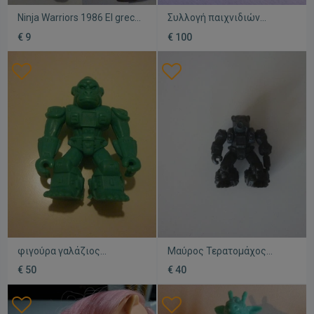
Ninja Warriors 1986 El greco
Συλλογή παιχνιδιών
Hasbro Scorpia
μεταχειρισμένη Lucky Cup
€ 9
€ 100
μεταχειρισμένη φιγούρα
& El Greco
φιγούρα γαλάζιος
Μαύρος Τερατομάχος
τερατομάχος πίθηκος
Αχέρων Ο Εκτελεστής
€ 50
€ 40
Battle Beast El Greco
Battle Beast El Greco
μεταχειρισμένο