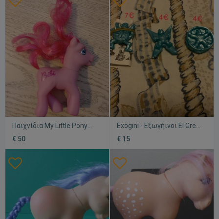
Παιχνίδια My Little Pony
Exogini - Εξωγήινοι El Greco
Bibi El Greco
μεταχειρισμένα,
€ 50
€ 15
αμεταχείριστο, δεκαετία
συλλεκτικά
80