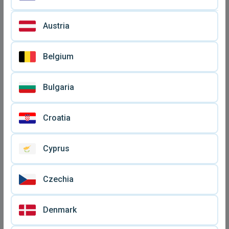
Austria
Belgium
Καφέ τερατομάχος Κρίμπο
Τερατομαχος πορτοκαλί
ο καρχαρίας φιγούρα El
άλογο μεταχειρισμένο El
€ 50
€ 42
Greco battle beast
Greco Hassbro '86
Bulgaria
μεταχειρισμένη
Croatia
Cyprus
Czechia
Denmark