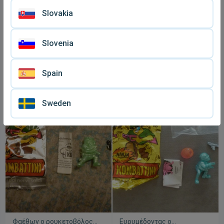
Slovakia
Slovenia
Οδυσσέας ο πανούργος
Τειρεσίας ο μοχθηρός
γκρι πέρλα υπογήινος
μαύρος υπογήινος φιγούρα
€ 10
€ 10
Spain
φιγούρα υπογήινοι El Greco
μεταχειρισμένη El Greco
Kombattini
Kombattini
Sweden
Φαέθων ο ρουκετοβόλος
Ευρυμέδοντας ο