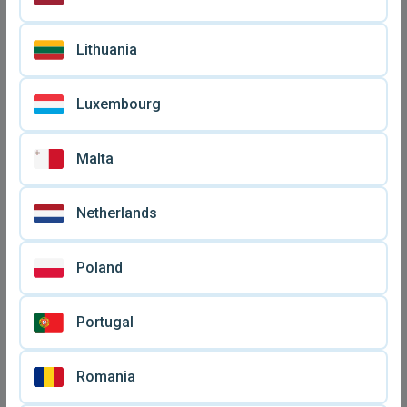
Lithuania
Luxembourg
Malta
Ιάσωνας αυτοκινούμενη
Θησέας ο εγκέφαλος
Netherlands
φιγούρα γαλάζια πέρλα
άσπρη πέρλα υπογήινος
€ 10
€ 10
μεταχειρισμένη El Greco
φιγούρα υπογήινοι El Greco
Kombattini
Kombattini
Poland
Portugal
Romania