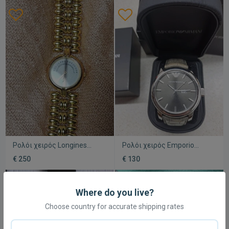
καινούριο, εγγύηση,
και παλίνδρομο μοτίβο
απόδειξη
Ρολόι χειρός Longines
Ρολόι χειρός Emporio
μεταχειρισμένο, σχεδίαση
Armani μεταχειρισμένο,
€ 250
€ 130
Rodolphe
γκρι
Where do you live?
Choose country for accurate shipping rates