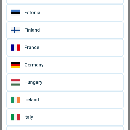
Estonia
Vintage ανδρικό ελβετικό
Ρολόι Longines γυναικείο
ρολόι Longines
επιχρυσωμένο
€ 650
€ 520
μεταχειρισμένο από
μεταχειρισμένο σε άριστη
Finland
ανοξείδωτο ατσάλι
κατάσταση
France
Germany
Hungary
Ireland
Ρολόι Longines γυναικείο
Longines vintage quartz
Italy
vintage μεταχειρισμένο με
γυναικείο ρολόι για
€ 310
€ 1.000
δερμάτινο λουράκι
ιδιαίτερες περιστάσεις