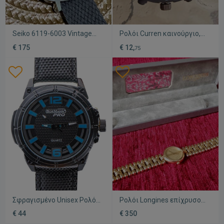
Seiko 6119-6003 Vintage
Ρολόι Curren καινούργιο,
ρολόι μεταχειρισμένο, γκρι
αχρησιμοποίητο, μαύρο και
€ 175
€ 12,
75
γκρι
Σφραγισμένο Unisex Ρολόι
Ρολόι Longines επίχρυσο
Χειρός Bormann Pro
σε ασήμι 812
€ 44
€ 350
BWA1000, 40mm
μεταχειρισμένο με θήκη