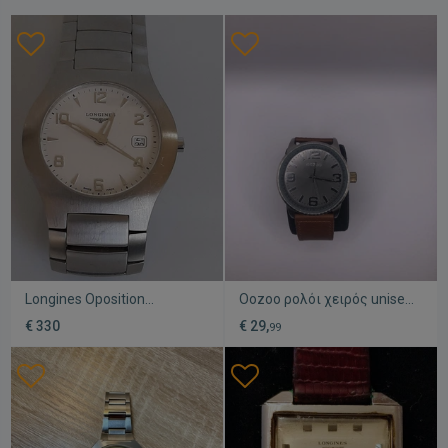
Longines Oposition
Oozoo ρολόι χειρός unisex
γυναικείο ρολόι χειρός
μεταχειρισμένο με
€ 330
€ 29,
99
μεταχειρισμένο, Swiss
δερμάτινο λουράκι γκρι και
Made
καφέ