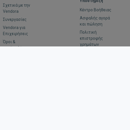
Υποστήριξη
Σχετικά με την
Κέντρο Βοήθειας
Vendora
Ασφαλής αγορά
Συνεργασίες
και πώληση
Vendora για
Πολιτική
Επιχειρήσεις
επιστροφής
Όροι &
χρημάτων
προϋποθέσεις
Αξιολόγηση
Εμπιστευτικότητα
Οδηγίες για
αιτήματα
επιβολής του
νόμου
Μείνε συνδεδεμένος
Κατέβασε την εφαρμογή