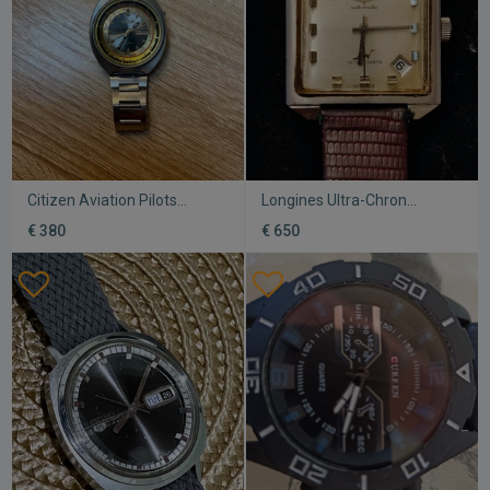
Citizen Aviation Pilots
Longines Ultra-Chron
Watch vintage
Automatic ανδρικό ρολόι
€ 380
€ 650
μεταχειρισμένο με
μεταχειρισμένο,
μπρασελέ
επιχρυσωμένο,
συλλεκτικό