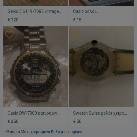
Seiko 5 6119-7083 vintage
Casio ρολόι
σαν καινούργιο, γκρι
μεταχειρισμένο, μαύρο και
€ 220
€ 15
γκρι, με φθορά στην οθόνη
Casio DW-7000 καινούργιο
Swatch Swiss ρολόι χειρός
ρολόι γκρι από παλιό stock
σαν καινούργιο, unisex,
€ 350
€ 50
άσπρο και γκρι
Κλασικά Μεταχειρισμένα Ρολόγια Longines