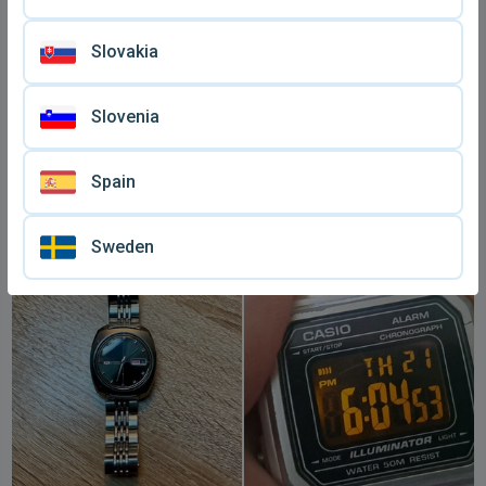
Slovakia
Slovenia
Γυναικείο ρολόι χειρός
Longines Rodolphe
Spain
Longines μοντέλο Rodolph
γυναικείο ρολόι
€ 360
€ 130
σαν καινούργιο με φλούδα
μεταχειρισμένο, χρυσό
χρυσού
Sweden