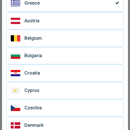
Greece
Austria
Belgium
Longines 978/6247
Ρολόι χειρός Longines
μεταχειρισμένο vintage
ανδρικό vintage
Bulgaria
€ 370
€ 2.500
ρολόι dress unisex 1982
μεταχειρισμένο
Croatia
Cyprus
Czechia
Denmark