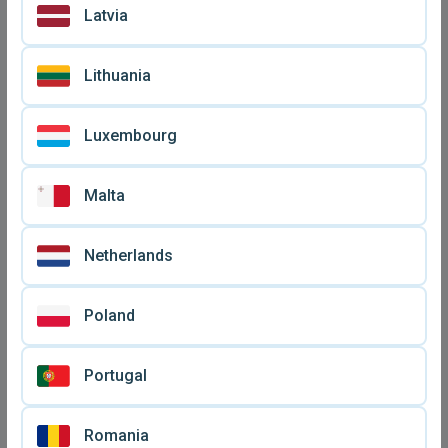
Latvia
Lithuania
Luxembourg
Malta
Netherlands
Longines Dolce Vita
Ρολόι χειρός Longines
γυναικείο ρολόι quartz 23 x
Conquest μεταχειρισμένο,
€ 1.000
€ 1.750
37mm
τιτάνιο και χρυσός special
Poland
edition
Portugal
Romania