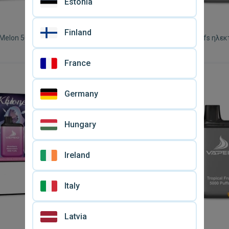
Estonia
Finland
Melon 5000 puffs ηλεκτρονικό
Rainbow Candy 5000 puffs ηλεκ
τσιγάρο νέο
€ 8,
99
France
Germany
Hungary
Ireland
Italy
Latvia