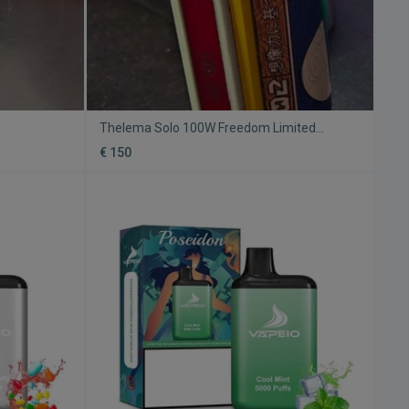
Thelema Solo 100W Freedom Limited
Edition – Lost Vape + Damn Vape -
€ 150
Νιτρώδες RDTA 24mm