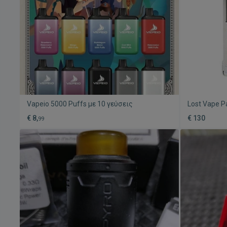
Vapeio 5000 Puffs με 10 γεύσεις
Lost Vape 
200W Scarle
€ 8,
€ 130
99