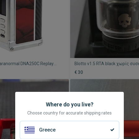
Paranormal DNA250C Replay
Blotto v1.5 RTA black χωρίς συ
t Passion ηλεκτρονικό τσιγάρο
από Dovpo & Vaping Bogan
€ 30
Where do you live?
Choose country for accurate shipping rates
Greece