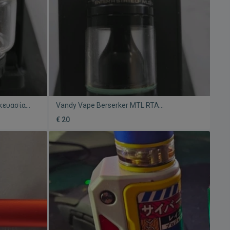
σκευασία
Vandy Vape Berserker MTL RTA
μεταχειρισμένος, μαύρο ατσάλι
€ 20