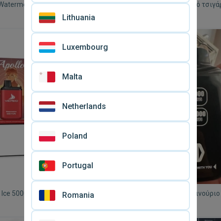
Watermelon 5000 puffs
Tropical Fruit ηλεκτρονικό τσιγ
 τσιγάρο νέο
ρουφηξιές, καινούργιο
Lithuania
€ 8,
99
Luxembourg
Malta
Netherlands
Poland
Portugal
Ice 5000 puffs ηλεκτρονικό
Ηλεκτρονικό τσιγάρο καινούριο
Romania
ρουφήγματα και οθόνη
€ 13,
99