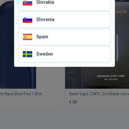
Slovakia
Slovenia
Spain
Sweden
 Kit Navy Blue Pod 1.8ml
Geek Vape Z MTL 2ml Black σαν 
με extras
€ 20