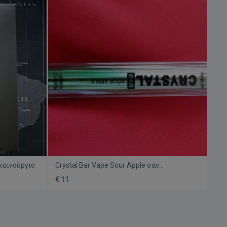
καινούργιο
Crystal Bar Vape Sour Apple σαν
καινούργιο, 600 ρουφηξιές
€ 11