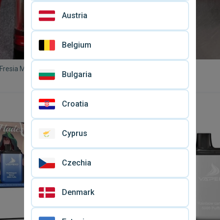
Austria
Belgium
Fresia MTL/DL RTA
Blu καινούργιο
Bulgaria
ένος, κόκκινος
€ 8
Croatia
Cyprus
Czechia
Denmark